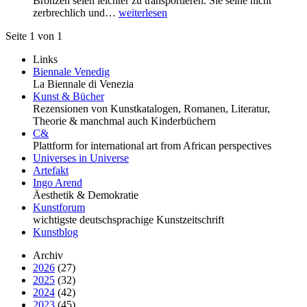
Bronzen seien leichter zu transportieren. Sie seine nicht
zerbrechlich und…
weiterlesen
Seite 1 von 1
Links
Biennale Venedig
La Biennale di Venezia
Kunst & Bücher
Rezensionen von Kunstkatalogen, Romanen, Literatur,
Theorie & manchmal auch Kinderbüchern
C&
Plattform for international art from African perspectives
Universes in Universe
Artefakt
Ingo Arend
Äesthetik & Demokratie
Kunstforum
wichtigste deutschsprachige Kunstzeitschrift
Kunstblog
Archiv
2026
(27)
2025
(32)
2024
(42)
2023
(45)