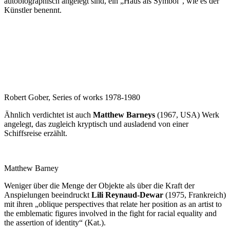
autobiographisch angelegt sind, ein „Haus als Symbol“, wie es der
Künstler benennt.
Robert Gober, Series of works 1978-1980
Ähnlich verdichtet ist auch
Matthew Barneys
(1967, USA) Werk
angelegt, das zugleich kryptisch und ausladend von einer
Schiffsreise erzählt.
Matthew Barney
Weniger über die Menge der Objekte als über die Kraft der
Anspielungen beeindruckt
Lili Reynaud-Dewar
(1975, Frankreich)
mit ihren „oblique perspectives that relate her position as an artist to
the emblematic figures involved in the fight for racial equality and
the assertion of identity“ (Kat.).