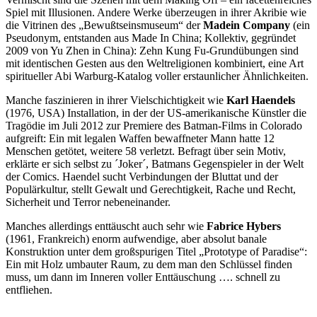
Spiel mit Illusionen. Andere Werke überzeugen in ihrer Akribie wie
die Vitrinen des „Bewußtseinsmuseum“ der
Madein Company
(ein
Pseudonym, entstanden aus Made In China; Kollektiv, gegründet
2009 von Yu Zhen in China): Zehn Kung Fu-Grundübungen sind
mit identischen Gesten aus den Weltreligionen kombiniert, eine Art
spiritueller Abi Warburg-Katalog voller erstaunlicher Ähnlichkeiten.
Manche faszinieren in ihrer Vielschichtigkeit wie
Karl Haendels
(1976, USA) Installation, in der der US-amerikanische Künstler die
Tragödie im Juli 2012 zur Premiere des Batman-Films in Colorado
aufgreift: Ein mit legalen Waffen bewaffneter Mann hatte 12
Menschen getötet, weitere 58 verletzt. Befragt über sein Motiv,
erklärte er sich selbst zu ´Joker´, Batmans Gegenspieler in der Welt
der Comics. Haendel sucht Verbindungen der Bluttat und der
Populärkultur, stellt Gewalt und Gerechtigkeit, Rache und Recht,
Sicherheit und Terror nebeneinander.
Manches allerdings enttäuscht auch sehr wie
Fabrice Hybers
(1961, Frankreich) enorm aufwendige, aber absolut banale
Konstruktion unter dem großspurigen Titel „Prototype of Paradise“:
Ein mit Holz umbauter Raum, zu dem man den Schlüssel finden
muss, um dann im Inneren voller Enttäuschung …. schnell zu
entfliehen.