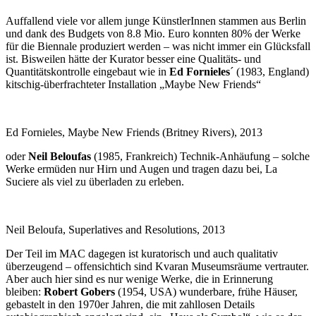
Auffallend viele vor allem junge KünstlerInnen stammen aus Berlin
und dank des Budgets von 8.8 Mio. Euro konnten 80% der Werke
für die Biennale produziert werden – was nicht immer ein Glücksfall
ist. Bisweilen hätte der Kurator besser eine Qualitäts- und
Quantitätskontrolle eingebaut wie in
Ed Fornieles
´ (1983, England)
kitschig-überfrachteter Installation „Maybe New Friends“
Ed Fornieles, Maybe New Friends (Britney Rivers), 2013
oder
Neil Beloufas
(1985, Frankreich) Technik-Anhäufung – solche
Werke ermüden nur Hirn und Augen und tragen dazu bei, La
Suciere als viel zu überladen zu erleben.
Neil Beloufa, Superlatives and Resolutions, 2013
Der Teil im MAC dagegen ist kuratorisch und auch qualitativ
überzeugend – offensichtich sind Kvaran Museumsräume vertrauter.
Aber auch hier sind es nur wenige Werke, die in Erinnerung
bleiben:
Robert Gobers
(1954, USA) wunderbare, frühe Häuser,
gebastelt in den 1970er Jahren, die mit zahllosen Details