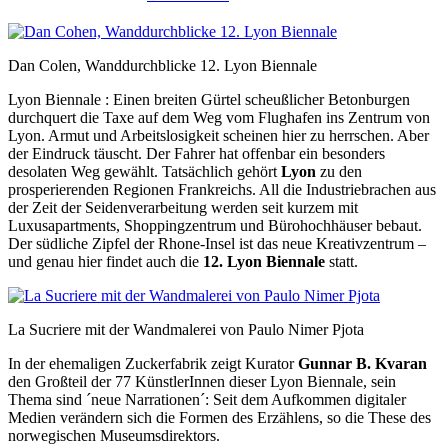
Dan Colen, Wanddurchblicke 12. Lyon Biennale
Lyon Biennale : Einen breiten Gürtel scheußlicher Betonburgen
durchquert die Taxe auf dem Weg vom Flughafen ins Zentrum von
Lyon. Armut und Arbeitslosigkeit scheinen hier zu herrschen. Aber
der Eindruck täuscht. Der Fahrer hat offenbar ein besonders
desolaten Weg gewählt. Tatsächlich gehört
Lyon
zu den
prosperierenden Regionen Frankreichs. All die Industriebrachen aus
der Zeit der Seidenverarbeitung werden seit kurzem mit
Luxusapartments, Shoppingzentrum und Bürohochhäuser bebaut.
Der südliche Zipfel der Rhone-Insel ist das neue Kreativzentrum –
und genau hier findet auch die
12. Lyon Biennale
statt.
La Sucriere mit der Wandmalerei von Paulo Nimer Pjota
In der ehemaligen Zuckerfabrik zeigt Kurator
Gunnar B. Kvaran
den Großteil der 77 KünstlerInnen dieser Lyon Biennale, sein
Thema sind ´neue Narrationen´: Seit dem Aufkommen digitaler
Medien verändern sich die Formen des Erzählens, so die These des
norwegischen Museumsdirektors.