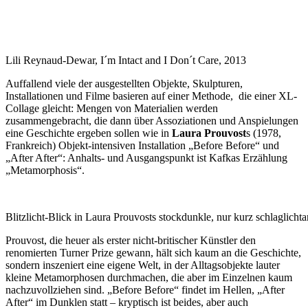
Lili Reynaud-Dewar, I´m Intact and I Don´t Care, 2013
Auffallend viele der ausgestellten Objekte, Skulpturen,
Installationen und Filme basieren auf einer Methode, die einer XL-
Collage gleicht: Mengen von Materialien werden
zusammengebracht, die dann über Assoziationen und Anspielungen
eine Geschichte ergeben sollen wie in
Laura Prouvost
s (1978,
Frankreich) Objekt-intensiven Installation „Before Before“ und
„After After“: Anhalts- und Ausgangspunkt ist Kafkas Erzählung
„Metamorphosis“.
Blitzlicht-Blick in Laura Prouvosts stockdunkle, nur kurz schlaglichtart
Prouvost, die heuer als erster nicht-britischer Künstler den
renomierten Turner Prize gewann, hält sich kaum an die Geschichte,
sondern inszeniert eine eigene Welt, in der Alltagsobjekte lauter
kleine Metamorphosen durchmachen, die aber im Einzelnen kaum
nachzuvollziehen sind. „Before Before“ findet im Hellen, „After
After“ im Dunklen statt – kryptisch ist beides, aber auch