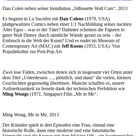
Dan Colen neben seiner Installation „Silhouette Wall Cuts“, 2013
Es beginnt in La Sucrière mit
Dan Colens
(1979, USA)
plattgewalzten Comics neben einer 1:1 Nachbildung seines nackten
Alter Egos – war er der Täter? Dahinter scheinen die Figuren in
guter Walt Disney durch sämtliche Wände gerast zu sein – der
Einbruch in die Welt der Kunst? Und es endet im Museum of
Contemporary Art (MAC) mit
Jeff Koons
(1955, USA). Von
Populärkultur zur Post-Pop Art.
Zwei lose Fäden, zwischen denen sich in insgesamt vier Orten unter
dem Titel „Unterdessen …, plötzlich, und dann“ die vielen, kleinen
Geschichten gegenseitig übertönen. Manche schaffen es, unsere
Aufmerksamkeit zu fesseln dank der technischen Perfektion wie
Ming Wongs
(1971, Singapur) Film „Me in Me“.
Ming Wong, Me in Me, 2013
Der Künstler spielt in drei Episoden eine Frau, einmal eine
historische Rolle, dann eine moderne und eine futuristische.
Vermischt sind die Szenen mit dem Making Off – ein facettenreiches