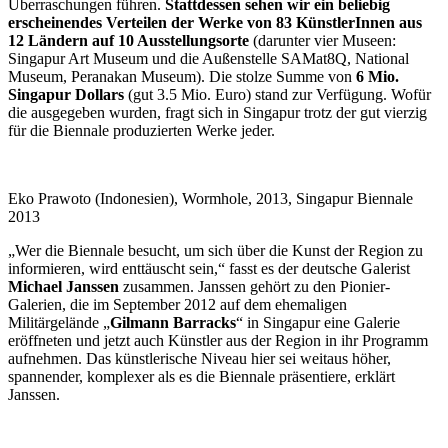
Überraschungen führen.
Stattdessen sehen wir ein beliebig
erscheinendes Verteilen der Werke von 83 KünstlerInnen aus
12 Ländern auf 10 Ausstellungsorte
(darunter vier Museen:
Singapur Art Museum und die Außenstelle SAMat8Q, National
Museum, Peranakan Museum). Die stolze Summe von
6 Mio.
Singapur Dollars
(gut 3.5 Mio. Euro) stand zur Verfügung. Wofür
die ausgegeben wurden, fragt sich in Singapur trotz der gut vierzig
für die Biennale produzierten Werke jeder.
Eko Prawoto (Indonesien), Wormhole, 2013, Singapur Biennale
2013
„Wer die Biennale besucht, um sich über die Kunst der Region zu
informieren, wird enttäuscht sein,“ fasst es der deutsche Galerist
Michael Janssen
zusammen. Janssen gehört zu den Pionier-
Galerien, die im September 2012 auf dem ehemaligen
Militärgelände „
Gilmann Barracks
“ in Singapur eine Galerie
eröffneten und jetzt auch Künstler aus der Region in ihr Programm
aufnehmen. Das künstlerische Niveau hier sei weitaus höher,
spannender, komplexer als es die Biennale präsentiere, erklärt
Janssen.