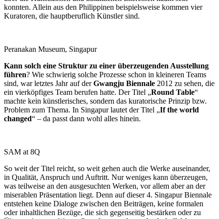
konnten. Allein aus den Philippinen beispielsweise kommen vier
Kuratoren, die hauptberuflich Künstler sind.
Peranakan Museum, Singapur
Kann solch eine Struktur zu einer überzeugenden Ausstellung
führen
? Wie schwierig solche Prozesse schon in kleineren Teams
sind, war letztes Jahr auf der
Gwangju Biennale
2012 zu sehen, die
ein vierköpfiges Team berufen hatte. Der Titel „
Round Table
“
machte kein künstlerisches, sondern das kuratorische Prinzip bzw.
Problem zum Thema. In Singapur lautet der Titel „
If the world
changed
“ – da passt dann wohl alles hinein.
SAM at 8Q
So weit der Titel reicht, so weit gehen auch die Werke auseinander,
in Qualität, Anspruch und Auftritt. Nur weniges kann überzeugen,
was teilweise an den ausgesuchten Werken, vor allem aber an der
miserablen Präsentation liegt. Denn auf dieser 4. Singapur Biennale
entstehen keine Dialoge zwischen den Beiträgen, keine formalen
oder inhaltlichen Bezüge, die sich gegenseitig bestärken oder zu