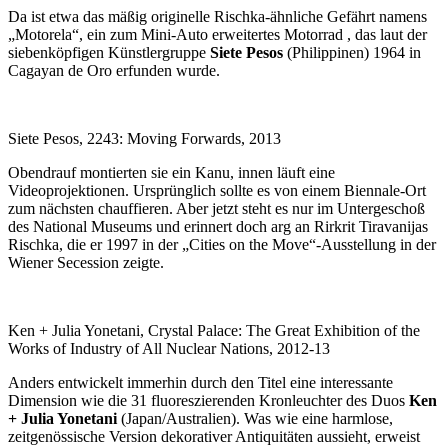
Da ist etwa das mäßig originelle Rischka-ähnliche Gefährt namens
„Motorela“, ein zum Mini-Auto erweitertes Motorrad , das laut der
siebenköpfigen Künstlergruppe
Siete Pesos
(Philippinen) 1964 in
Cagayan de Oro erfunden wurde.
Siete Pesos, 2243: Moving Forwards, 2013
Obendrauf montierten sie ein Kanu, innen läuft eine
Videoprojektionen. Ursprünglich sollte es von einem Biennale-Ort
zum nächsten chauffieren. Aber jetzt steht es nur im Untergeschoß
des National Museums und erinnert doch arg an Rirkrit Tiravanijas
Rischka, die er 1997 in der „Cities on the Move“-Ausstellung in der
Wiener Secession zeigte.
Ken + Julia Yonetani, Crystal Palace: The Great Exhibition of the
Works of Industry of All Nuclear Nations, 2012-13
Anders entwickelt immerhin durch den Titel eine interessante
Dimension wie die 31 fluoreszierenden Kronleuchter des Duos
Ken
+ Julia Yonetani
(Japan/Australien). Was wie eine harmlose,
zeitgenössische Version dekorativer Antiquitäten aussieht, erweist