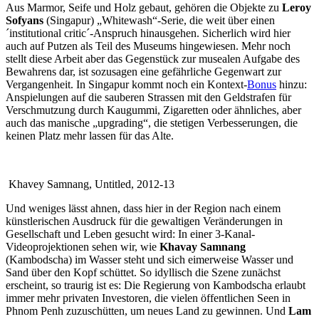
Aus Marmor, Seife und Holz gebaut, gehören die Objekte zu
Leroy
Sofyans
(Singapur) „Whitewash“-Serie, die weit über einen
´institutional critic´-Anspruch hinausgehen. Sicherlich wird hier
auch auf Putzen als Teil des Museums hingewiesen. Mehr noch
stellt diese Arbeit aber das Gegenstück zur musealen Aufgabe des
Bewahrens dar, ist sozusagen eine gefährliche Gegenwart zur
Vergangenheit. In Singapur kommt noch ein Kontext-
Bonus
hinzu:
Anspielungen auf die sauberen Strassen mit den Geldstrafen für
Verschmutzung durch Kaugummi, Zigaretten oder ähnliches, aber
auch das manische „upgrading“, die stetigen Verbesserungen, die
keinen Platz mehr lassen für das Alte.
Khavey Samnang, Untitled, 2012-13
Und weniges lässt ahnen, dass hier in der Region nach einem
künstlerischen Ausdruck für die gewaltigen Veränderungen in
Gesellschaft und Leben gesucht wird: In einer 3-Kanal-
Videoprojektionen sehen wir, wie
Khavay Samnang
(Kambodscha) im Wasser steht und sich eimerweise Wasser und
Sand über den Kopf schüttet. So idyllisch die Szene zunächst
erscheint, so traurig ist es: Die Regierung von Kambodscha erlaubt
immer mehr privaten Investoren, die vielen öffentlichen Seen in
Phnom Penh zuzuschütten, um neues Land zu gewinnen. Und
Lam