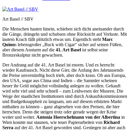
Art Basel // SBV
Die Menschen hasten hinein, schieben sich dicht aneinander durch
die Gänge, drängeln und schubsen ohne Rücksicht auf Verluste. Mit
lautem Krach fällt plötzlich etwas um. Eigentlich steht
Marc
Quinn
s lebensgroßer „Buck with Cigar“ sicher auf seinen Füßen,
aber diesem Ansturm auf die
41. Art Basel
ist selbst seine
Bronzeskulptur nicht gewachsen.
Der Andrang auf die 41. Art Basel ist enorm. Und es herrscht
wieder Kaufrausch. Nicht diese Gier, die Anfang des Jahrtausends
die Preise unvernünftig hoch trieb, aber doch krass. Ob aus Europa,
den USA, sogar aus China und Indien – die Sammler scheinen
heuer ihr Geld möglichst vollständig anlegen zu wollen. Gekauft
wird sehr viel und sehr schnell – zum Leidwesen der Museen. Die
Wege der staatlichen Institutionen sind durch Ankaufskommissionen
und Budgetknappheit zu langsam, um auf diesem erhitzten Markt
mithalten zu können – ganz abgesehen von den Preisen, die hier
herrschen. Denn die steigen trotz oder gerade wegen der Krise
weiter und weiter.
Antonia Hoerschelmann von der Albertina
in
Wien konnte nur staunen, wie teuer Papierarbeiten von
Richard
Serra
auf der 41. Art Basel geworden sind. Gestiegen ist aber auch