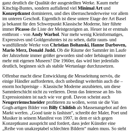
ganz deutlich die Qualität der ausgestellten Werke. Kaum mehr
Kitschig-Buntes, sondern auffallend viel
Minimal Art
und
Konzeptkunst
dominieren, und dies überraschenderweise vor allem
im unteren Geschoß. Eigentlich ist diese untere Etage der Art Basel
ja bekannt für den Schwerpunkt Klassische Moderne, hier führte
immer
Picasso
die Liste der Meistgezeigten an. Heuer ist er erstmals
entthront – von
Andy Warhol
. Nur mehr wenig Kleinformatiges,
Expressives und Goldgerahmtes ist zu sehen, dafür raum- und
wandfüllende Werke von
Christian Boltanski, Hanne Darboven,
Mario Merz, Donald Judd.
Ob die Räume der Sammler im Laufe
der Jahrzehnte immer größer geworden sind oder liebäugeln immer
mehr mit eigenen Museen? Die 1960er, das wird hier jedenfalls
deutlich, beginnen sich als stabile Wertanlage durchzusetzen.
Offenbar macht diese Entwicklung die Messeleitung nervös, die
einige Händler aufforderten, doch unbedingt weiterhin auch die –
enorm hochpreisige – Klassische Moderne anzubieten, um diese
Sammlerschicht nicht zu verlieren. Denn das Interesse an Im- bis
Expressionisten ist nach wie vor groß. Davon scheint auch
Neugerriemschneider
profitieren zu wollen, wenn sie die Van
Gogh-artigen Bilder von
Billy Childish
als Massenangebot auf den
Markt werfen. „Good taste is fashism“, schreibt der Maler, Poet und
Musiker in seinem Manifest von 1997, in dem er sich gegen
Konzeptkunst ausspricht und fordert, dass jeder Künstler eine
„Reihe von unakzeptabel schlechten Bildern“ malen muss. So steht