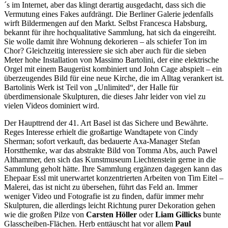
´s im Internet, aber das klingt derartig ausgedacht, dass sich die
Vermutung eines Fakes aufdrängt. Die Berliner Galerie jedenfalls
wirft Bildermengen auf den Markt. Selbst Francesca Habsburg,
bekannt für ihre hochqualitative Sammlung, hat sich da eingereiht.
Sie wolle damit ihre Wohnung dekorieren – als schiefer Ton im
Chor? Gleichzeitig interessiere sie sich aber auch für die sieben
Meter hohe Installation von Massimo Bartolini, der eine elektrische
Orgel mit einem Baugerüst kombiniert und John Cage abspielt – ein
überzeugendes Bild für eine neue Kirche, die im Alltag verankert ist.
Bartolinis Werk ist Teil von „Unlimited“, der Halle für
überdimensionale Skulpturen, die dieses Jahr leider von viel zu
vielen Videos dominiert wird.
Der Haupttrend der 41. Art Basel ist das Sichere und Bewährte.
Reges Interesse erhielt die großartige Wandtapete von Cindy
Sherman; sofort verkauft, das bedauerte Axa-Manager Stefan
Horstthemke, war das abstrakte Bild von Tomma Abs, auch Pawel
Althammer, den sich das Kunstmuseum Liechtenstein gerne in die
Sammlung geholt hätte. Ihre Sammlung ergänzen dagegen kann das
Ehepaar Essl mit unerwartet konzentrierten Arbeiten von Tim Eitel –
Malerei, das ist nicht zu übersehen, führt das Feld an. Immer
weniger Video und Fotografie ist zu finden, dafür immer mehr
Skulpturen, die allerdings leicht Richtung purer Dekoration gehen
wie die großen Pilze von
Carsten Höller
oder
Liam Gillicks
bunte
Glasscheiben-Flächen. Herb enttäuscht hat vor allem
Paul