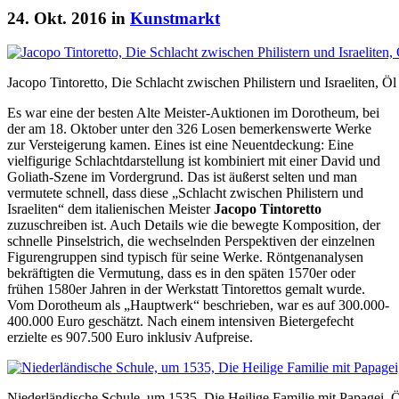
24. Okt. 2016 in
Kunstmarkt
Jacopo Tintoretto, Die Schlacht zwischen Philistern und Israeliten, 
Es war eine der besten Alte Meister-Auktionen im Dorotheum, bei
der am 18. Oktober unter den 326 Losen bemerkenswerte Werke
zur Versteigerung kamen. Eines ist eine Neuentdeckung: Eine
vielfigurige Schlachtdarstellung ist kombiniert mit einer David und
Goliath-Szene im Vordergrund. Das ist äußerst selten und man
vermutete schnell, dass diese „Schlacht zwischen Philistern und
Israeliten“ dem italienischen Meister
Jacopo Tintoretto
zuzuschreiben ist. Auch Details wie die bewegte Komposition, der
schnelle Pinselstrich, die wechselnden Perspektiven der einzelnen
Figurengruppen sind typisch für seine Werke. Röntgenanalysen
bekräftigten die Vermutung, dass es in den späten 1570er oder
frühen 1580er Jahren in der Werkstatt Tintorettos gemalt wurde.
Vom Dorotheum als „Hauptwerk“ beschrieben, war es auf 300.000-
400.000 Euro geschätzt. Nach einem intensiven Bietergefecht
erzielte es 907.500 Euro inklusiv Aufpreise.
Niederländische Schule, um 1535, Die Heilige Familie mit Papagei, Ö