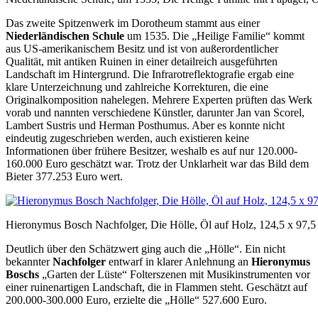
Das zweite Spitzenwerk im Dorotheum stammt aus einer
Niederländischen Schule
um 1535. Die „Heilige Familie“ kommt
aus US-amerikanischem Besitz und ist von außerordentlicher
Qualität, mit antiken Ruinen in einer detailreich ausgeführten
Landschaft im Hintergrund. Die Infrarotreflektografie ergab eine
klare Unterzeichnung und zahlreiche Korrekturen, die eine
Originalkomposition nahelegen. Mehrere Experten prüften das Werk
vorab und nannten verschiedene Künstler, darunter Jan van Scorel,
Lambert Sustris und Herman Posthumus. Aber es konnte nicht
eindeutig zugeschrieben werden, auch existieren keine
Informationen über frühere Besitzer, weshalb es auf nur 120.000-
160.000 Euro geschätzt war. Trotz der Unklarheit war das Bild dem
Bieter 377.253 Euro wert.
Hieronymus Bosch Nachfolger, Die Hölle, Öl auf Holz, 124,5 x 97,5 
Deutlich über den Schätzwert ging auch die „Hölle“. Ein nicht
bekannter
Nachfolger
entwarf in klarer Anlehnung an
Hieronymus
Boschs
„Garten der Lüste“ Folterszenen mit Musikinstrumenten vor
einer ruinenartigen Landschaft, die in Flammen steht. Geschätzt auf
200.000-300.000 Euro, erzielte die „Hölle“ 527.600 Euro.