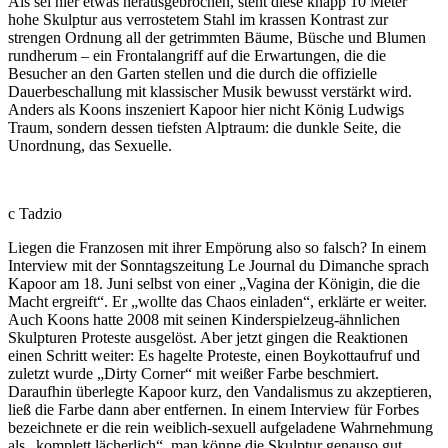
Als sei hier etwas herausgebrochen, steht diese knapp 10 Meter
hohe Skulptur aus verrostetem Stahl im krassen Kontrast zur
strengen Ordnung all der getrimmten Bäume, Büsche und Blumen
rundherum – ein Frontalangriff auf die Erwartungen, die die
Besucher an den Garten stellen und die durch die offizielle
Dauerbeschallung mit klassischer Musik bewusst verstärkt wird.
Anders als Koons inszeniert Kapoor hier nicht König Ludwigs
Traum, sondern dessen tiefsten Alptraum: die dunkle Seite, die
Unordnung, das Sexuelle.
c Tadzio
Liegen die Franzosen mit ihrer Empörung also so falsch? In einem
Interview mit der Sonntagszeitung Le Journal du Dimanche sprach
Kapoor am 18. Juni selbst von einer „Vagina der Königin, die die
Macht ergreift“. Er „wollte das Chaos einladen“, erklärte er weiter.
Auch Koons hatte 2008 mit seinen Kinderspielzeug-ähnlichen
Skulpturen Proteste ausgelöst. Aber jetzt gingen die Reaktionen
einen Schritt weiter: Es hagelte Proteste, einen Boykottaufruf und
zuletzt wurde „Dirty Corner“ mit weißer Farbe beschmiert.
Daraufhin überlegte Kapoor kurz, den Vandalismus zu akzeptieren,
ließ die Farbe dann aber entfernen. In einem Interview für Forbes
bezeichnete er die rein weiblich-sexuell aufgeladene Wahrnehmung
als „komplett lächerlich“, man könne die Skulptur genauso gut