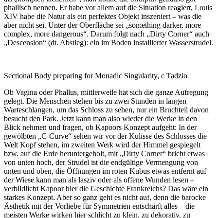
phallisch nennen. Er habe vor allem auf die Situation reagiert, Louis
XIV habe die Natur als ein perfektes Objekt inszeniert – was die
aber nicht sei. Unter der Oberfläche sei „something darker, more
complex, more dangerous“. Darum folgt nach „Dirty Corner“ auch
„Descension“ (dt. Abstieg): ein im Boden installierter Wasserstrudel.
Sectional Body preparing for Monadic Singularity, c Tadzio
Ob Vagina oder Phallus, mittlerweile hat sich die ganze Aufregung
gelegt. Die Menschen stehen bis zu zwei Stunden in langen
Warteschlangen, um das Schloss zu sehen, nur ein Bruchteil davon
besucht den Park. Jetzt kann man also wieder die Werke in den
Blick nehmen und fragen, ob Kapoors Konzept aufgeht: In der
gewölbten „C-Curve“ sehen wir vor der Kulisse des Schlosses die
Welt Kopf stehen, im zweiten Werk wird der Himmel gespiegelt
bzw. auf die Erde heruntergeholt, mit „Dirty Corner“ bricht etwas
von unten hoch, der Strudel ist die endgültige Vermengung von
unten und oben, die Öffnungen im roten Kubus etwas entfernt auf
der Wiese kann man als lasziv oder als offene Wunden lesen –
verbildlicht Kapoor hier die Geschichte Frankreichs? Das wäre ein
starkes Konzept. Aber so ganz geht es nicht auf, denn die barocke
Ästhetik mit der Vorliebe für Symmetrien entschärft alles – die
meisten Werke wirken hier schlicht zu klein, zu dekorativ, zu