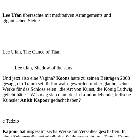
Lee Ufan
überaschte mit meditativen Arrangements und
gigantischen Steine
Lee Ufan, The Cance of Titan
Lee ufan, Shadow of the stars
Und jetzt also eine Vagina?
Koons
hatte zu seinen Beiträgen 2008
gesagt, ein Traum sei für ihn wahr geworden und er glaube, seine
Werke für das Schloss seien „die Art von Kunst, die König Ludwig
geliebt hätte“. Was mag sich dann der in London lebende, indische
Künstler
Anish Kapoor
gedacht haben?
c Tadzio
Kapoor
hat insgesamt sechs Werke für Versailles geschaffen. In
einer Seitenstraße außerhalb des Schlosses steht im „Tennis Court