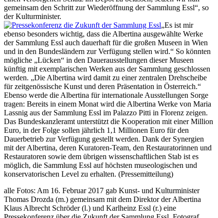
gemeinsam den Schritt zur Wiederöffnung der Sammlung Essl“, so
der Kulturminister.
„Es ist mir
ebenso besonders wichtig, dass die Albertina ausgewählte Werke
der Sammlung Essl auch dauerhaft für die großen Museen in Wien
und in den Bundesländern zur Verfügung stellen wird.“ So könnten
mögliche „Lücken“ in den Dauerausstellungen dieser Museen
künftig mit exemplarischen Werken aus der Sammlung geschlossen
werden. „Die Albertina wird damit zu einer zentralen Drehscheibe
für zeitgenössische Kunst und deren Präsentation in Österreich.“
Ebenso werde die Albertina für internationale Ausstellungen Sorge
tragen: Bereits in einem Monat wird die Albertina Werke von Maria
Lassnig aus der Sammlung Essl im Palazzo Pitti in Florenz zeigen.
Das Bundeskanzleramt unterstützt die Kooperation mit einer Million
Euro, in der Folge sollen jährlich 1,1 Millionen Euro für den
Dauerbetrieb zur Verfügung gestellt werden. Dank der Synergien
mit der Albertina, deren Kuratoren-Team, den Restauratorinnen und
Restauratoren sowie dem übrigen wissenschaftlichen Stab ist es
möglich, die Sammlung Essl auf höchsten museologischen und
konservatorischen Level zu erhalten. (Pressemitteilung)
alle Fotos: Am 16. Februar 2017 gab Kunst- und Kulturminister
Thomas Drozda (m.) gemeinsam mit dem Direktor der Albertina
Klaus Albrecht Schröder (l.) und Karlheinz Essl (r.) eine
Pressekonferenz über die Zukunft der Sammlung Essl. Fotograf