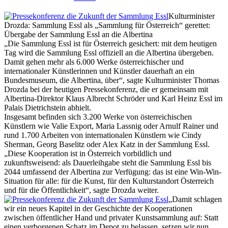
Kulturminister
Drozda: Sammlung Essl als „Sammlung für Österreich“ gerettet:
Übergabe der Sammlung Essl an die Albertina
„Die Sammlung Essl ist für Österreich gesichert: mit dem heutigen
Tag wird die Sammlung Essl offiziell an die Albertina übergeben.
Damit gehen mehr als 6.000 Werke österreichischer und
internationaler Künstlerinnen und Künstler dauerhaft an ein
Bundesmuseum, die Albertina, über“, sagte Kulturminister Thomas
Drozda bei der heutigen Pressekonferenz, die er gemeinsam mit
Albertina-Direktor Klaus Albrecht Schröder und Karl Heinz Essl im
Palais Dietrichstein abhielt.
Insgesamt befinden sich 3.200 Werke von österreichischen
Künstlern wie Valie Export, Maria Lassnig oder Arnulf Rainer und
rund 1.700 Arbeiten von internationalen Künstlern wie Cindy
Sherman, Georg Baselitz oder Alex Katz in der Sammlung Essl.
„Diese Kooperation ist in Österreich vorbildlich und
zukunftsweisend: als Dauerleihgabe steht die Sammlung Essl bis
2044 umfassend der Albertina zur Verfügung: das ist eine Win-Win-
Situation für alle: für die Kunst, für den Kulturstandort Österreich
und für die Öffentlichkeit“, sagte Drozda weiter.
„Damit schlagen
wir ein neues Kapitel in der Geschichte der Kooperationen
zwischen öffentlicher Hand und privater Kunstsammlung auf: Statt
einen verborgenen Schatz im Depot zu belassen, setzen wir nun