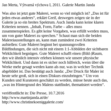
Jan Merta, Výtvarná výchova I, 2011. Galerie Martin Janda
Was also ist jetzt gute Malerei, wenn so viel möglich ist? „Das ist für
jeden etwas anderes“, erklärt Greif, deswegen zeigen sie in der
Galerie ja so ein breites Spektrum. Auch Janda kann keine klaren
Kriterien nennen. „Inhalt, Form, Farbe – alles muss
zusammenspielen. Es gibt keine Vorgaben, was erfüllt werden muss,
um von guter Malerei zu sprechen.“ Schaut man sich die beiden
Malereiausstellungen an, kann man zumindest zwei Kriterien
aufstellen: Gute Malerei beginnt bei spannungsvollen
Bildfindungen, die sich nicht mit einem 1:1-Abbilden der sichtbaren
Wirklichkeit begnügen. Gute Malerei schafft einen (Bild-)Raum,
den wir ähnlich intensiv erleben können wie unsere physische
Wirklichkeit. Und dann ist es sicher noch hilfreich, wenn über die
Werke mehr gesagt werden kann als nur, was in welcher Technik
abgebildet ist. Das bestätigt auch Janda: „Der Druck für Maler ist
heute sehr groß, sich in einen Diskurs einzubringen.“ Um von
Kunden und Kuratoren geschätzt zu werden, müsse heute auch das,
„was im Hintergrund des Malens stattfindet, thematisiert werden“.
veröffentllicht in: Die Presse, 10.7.2016
http://www.martinjanda.at/de/
http://www.christinekoeniggalerie.com/