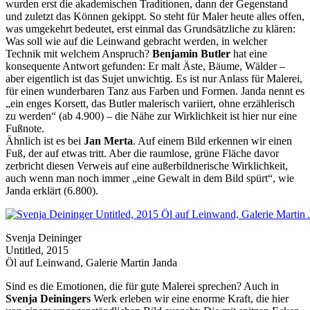
wurden erst die akademischen Traditionen, dann der Gegenstand
und zuletzt das Können gekippt. So steht für Maler heute alles offen,
was umgekehrt bedeutet, erst einmal das Grundsätzliche zu klären:
Was soll wie auf die Leinwand gebracht werden, in welcher
Technik mit welchem Anspruch?
Benjamin Butler
hat eine
konsequente Antwort gefunden: Er malt Äste, Bäume, Wälder –
aber eigentlich ist das Sujet unwichtig. Es ist nur Anlass für Malerei,
für einen wunderbaren Tanz aus Farben und Formen. Janda nennt es
„ein enges Korsett, das Butler malerisch variiert, ohne erzählerisch
zu werden“ (ab 4.900) – die Nähe zur Wirklichkeit ist hier nur eine
Fußnote.
Ähnlich ist es bei
Jan Merta
. Auf einem Bild erkennen wir einen
Fuß, der auf etwas tritt. Aber die raumlose, grüne Fläche davor
zerbricht diesen Verweis auf eine außerbildnerische Wirklichkeit,
auch wenn man noch immer „eine Gewalt in dem Bild spürt“, wie
Janda erklärt (6.800).
Svenja Deininger
Untitled, 2015
Öl auf Leinwand, Galerie Martin Janda
Sind es die Emotionen, die für gute Malerei sprechen? Auch in
Svenja Deiningers
Werk erleben wir eine enorme Kraft, die hier