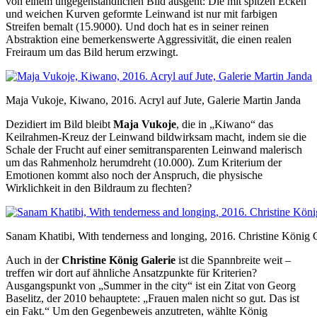
von einem ungegenständlichen Bild ausgeht: Die mit spitzen Ecken
und weichen Kurven geformte Leinwand ist nur mit farbigen
Streifen bemalt (15.9000). Und doch hat es in seiner reinen
Abstraktion eine bemerkenswerte Aggressivität, die einen realen
Freiraum um das Bild herum erzwingt.
Maja Vukoje, Kiwano, 2016. Acryl auf Jute, Galerie Martin Janda
Dezidiert im Bild bleibt
Maja Vukoje
, die in „Kiwano“ das
Keilrahmen-Kreuz der Leinwand bildwirksam macht, indem sie die
Schale der Frucht auf einer semitransparenten Leinwand malerisch
um das Rahmenholz herumdreht (10.000). Zum Kriterium der
Emotionen kommt also noch der Anspruch, die physische
Wirklichkeit in den Bildraum zu flechten?
Sanam Khatibi, With tenderness and longing, 2016. Christine König 
Auch in der
Christine König Galerie
ist die Spannbreite weit –
treffen wir dort auf ähnliche Ansatzpunkte für Kriterien?
Ausgangspunkt von „Summer in the city“ ist ein Zitat von Georg
Baselitz, der 2010 behauptete: „Frauen malen nicht so gut. Das ist
ein Fakt.“ Um den Gegenbeweis anzutreten, wählte König