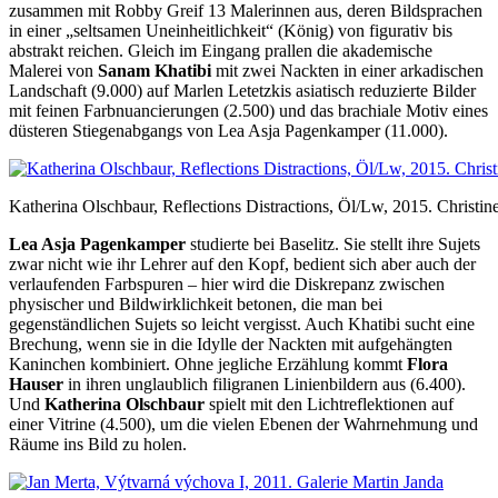
zusammen mit Robby Greif 13 Malerinnen aus, deren Bildsprachen
in einer „seltsamen Uneinheitlichkeit“ (König) von figurativ bis
abstrakt reichen. Gleich im Eingang prallen die akademische
Malerei von
Sanam Khatibi
mit zwei Nackten in einer arkadischen
Landschaft (9.000) auf Marlen Letetzkis asiatisch reduzierte Bilder
mit feinen Farbnuancierungen (2.500) und das brachiale Motiv eines
düsteren Stiegenabgangs von Lea Asja Pagenkamper (11.000).
Katherina Olschbaur, Reflections Distractions, Öl/Lw, 2015. Christin
Lea Asja Pagenkamper
studierte bei Baselitz. Sie stellt ihre Sujets
zwar nicht wie ihr Lehrer auf den Kopf, bedient sich aber auch der
verlaufenden Farbspuren – hier wird die Diskrepanz zwischen
physischer und Bildwirklichkeit betonen, die man bei
gegenständlichen Sujets so leicht vergisst. Auch Khatibi sucht eine
Brechung, wenn sie in die Idylle der Nackten mit aufgehängten
Kaninchen kombiniert. Ohne jegliche Erzählung kommt
Flora
Hauser
in ihren unglaublich filigranen Linienbildern aus (6.400).
Und
Katherina Olschbaur
spielt mit den Lichtreflektionen auf
einer Vitrine (4.500), um die vielen Ebenen der Wahrnehmung und
Räume ins Bild zu holen.