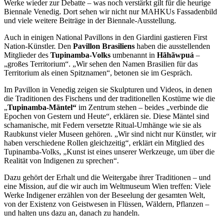
Werke wieder zur Debatte – was noch verstärkt gilt für die heurige
Biennale Venedig. Dort sehen wir nicht nur MAHKUs Fassadenbild
und viele weitere Beiträge in der Biennale-Ausstellung.
Auch in einigen National Pavillons in den Giardini gastieren First
Nation-Künstler. Den
Pavillon Brasiliens
haben die ausstellenden
Mitglieder des
Tupinamba-Volks
umbenannt in
Hãhãwpuá
–
„großes Territorium“. „Wir sehen den Namen Brasilien für das
Territorium als einen Spitznamen“, betonen sie im Gespräch.
Im Pavillon in Venedig zeigen sie Skulpturen und Videos, in denen
die Traditionen des Fischens und der traditionellen Kostüme wie die
„
Tupinamba-Mäntel“
im Zentrum stehen – beides „verbinde die
Epochen von Gestern und Heute“, erklären sie. Diese Mäntel sind
schamanische, mit Federn versetzte Ritual-Umhänge wie sie als
Raubkunst vieler Museen gehören. „Wir sind nicht nur Künstler, wir
haben verschiedene Rollen gleichzeitig“, erklärt ein Mitglied des
Tupinamba-Volks, „Kunst ist eines unserer Werkzeuge, um über die
Realität von Indigenen zu sprechen“.
Dazu gehört der Erhalt und die Weitergabe ihrer Traditionen – und
eine Mission, auf die wir auch im Weltmuseum Wien treffen: Viele
Werke Indigener erzählen von der Beseelung der gesamten Welt,
von der Existenz von Geistwesen in Flüssen, Wäldern, Pflanzen –
und halten uns dazu an, danach zu handeln.