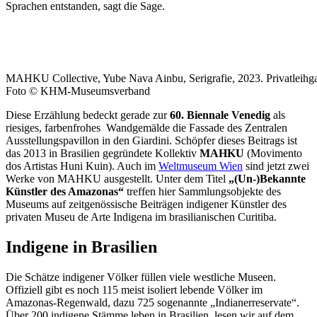
Sprachen entstanden, sagt die Sage.
MAHKU Collective, Yube Nava Ainbu, Serigrafie, 2023. Privatleihg
Foto © KHM-Museumsverband
Diese Erzählung bedeckt gerade zur
60. Biennale Venedig
als
riesiges, farbenfrohes Wandgemälde die Fassade des Zentralen
Ausstellungspavillon in den Giardini. Schöpfer dieses Beitrags ist
das 2013 in Brasilien gegründete Kollektiv
MAHKU
(Movimento
dos Artistas Huni Kuin). Auch im
Weltmuseum Wien
sind jetzt zwei
Werke von MAHKU ausgestellt. Unter dem Titel
„(Un-)Bekannte
Künstler des Amazonas“
treffen hier Sammlungsobjekte des
Museums auf zeitgenössische Beiträgen indigener Künstler des
privaten Museu de Arte Indigena im brasilianischen Curitiba.
Indigene in Brasilien
Die Schätze indigener Völker füllen viele westliche Museen.
Offiziell gibt es noch 115 meist isoliert lebende Völker im
Amazonas-Regenwald, dazu 725 sogenannte „Indianerreservate“.
Über 200 indigene Stämme leben in Brasilien, lesen wir auf dem