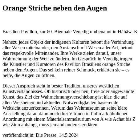
Orange Striche neben den Augen
Brasilien Pavillon, zur 60. Biennale Venedig umbenannt in Hãhãw. K
Nahezu jedes Objekt der indigenen Kulturen betont die Verbindung
aller Wesen miteinander, den Austausch mit Wesen aller Art, betont
das respektvolle Miteinander. Ihre Werke zielen darauf, unser
Wahrnehmung der Welt zu ändern. Im Gespräch in Venedig trugen
die Künstler und Kuratoren des Pavillon Brasiliens orange Striche
neben den Augen. Das sei kein reiner Schmuck, erklärten sie – es
helfe, die Augen zu öffnen.
Dieser Anspruch steht in bester Tradition unseres westlichen
Kunstverständnisses. Ob historisch oder neu, freie oder angewandte
Kunst, das Ziel der Wahrnehmungsverschiebung ist klar: die auf
alten Weisheiten und aktuellen Notwendigkeiten basierende
Weltsicht anzuerkennen. Warum das Weltmuseum an seine klare
Ausstellung daran dann noch drei Vitrinen in flohmarktähnlicher
Anordnung mit einem Materialsammelsurium von A wie Achat bis Z
wie Zinn anhängt, muss jemand anderes erklären.
veröffentlicht in: Die Presse, 14.5.2024