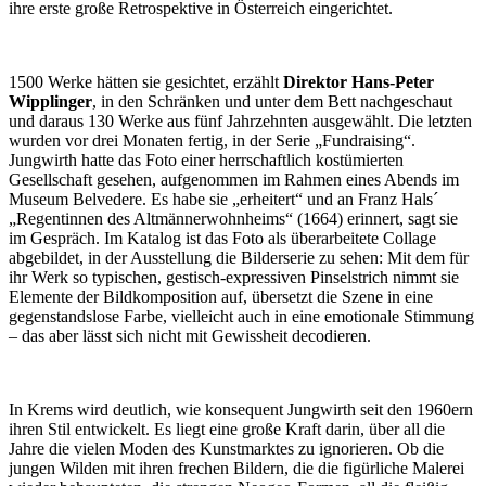
ihre erste große Retrospektive in Österreich eingerichtet.
1500 Werke hätten sie gesichtet, erzählt
Direktor Hans-Peter
Wipplinger
, in den Schränken und unter dem Bett nachgeschaut
und daraus 130 Werke aus fünf Jahrzehnten ausgewählt. Die letzten
wurden vor drei Monaten fertig, in der Serie „Fundraising“.
Jungwirth hatte das Foto einer herrschaftlich kostümierten
Gesellschaft gesehen, aufgenommen im Rahmen eines Abends im
Museum Belvedere. Es habe sie „erheitert“ und an Franz Hals´
„Regentinnen des Altmännerwohnheims“ (1664) erinnert, sagt sie
im Gespräch. Im Katalog ist das Foto als überarbeitete Collage
abgebildet, in der Ausstellung die Bilderserie zu sehen: Mit dem für
ihr Werk so typischen, gestisch-expressiven Pinselstrich nimmt sie
Elemente der Bildkomposition auf, übersetzt die Szene in eine
gegenstandslose Farbe, vielleicht auch in eine emotionale Stimmung
– das aber lässt sich nicht mit Gewissheit decodieren.
In Krems wird deutlich, wie konsequent Jungwirth seit den 1960ern
ihren Stil entwickelt. Es liegt eine große Kraft darin, über all die
Jahre die vielen Moden des Kunstmarktes zu ignorieren. Ob die
jungen Wilden mit ihren frechen Bildern, die die figürliche Malerei