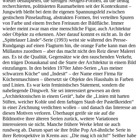
wieder behaupteten, die strengen Neogeo-Formen, all die fleißig
recherchierten, politisierten Raumarbeiten seit der Kontextkunst –
Jungwirth bleibt bei dem ihr eigenen Spannungsfeld zwischen
gestischem Pinselauftrag, abstrakten Formen, frei verteilten Spuren
von Farbe und einem frechen Freiraum der Bildfläche. Immer
wieder meint zwar man eine menschliche Figur, auch Architektur
oder Objekte zu erkennen. Aber darauf kommt es nicht an. In der
„Spittelauer Lände“-Serie (1993) weist sie während des Presse-
Rundgangs auf einen Flagturm hin, die orange Farbe kann man den
Müllautos zuordnen – aber das macht nicht den Reiz dieser Malerei
aus. Es ist die Qualität, Gegensätze wie den rauschenden Verkehr,
den trägen Donaukanal und die Starre der Architektur in einem Bild
einzufangen. In den beiden 1970er Jahre-Serien „Aus meiner
schwarzen Küche“ und „Indesit“ – der Name einer Firma für
Küchenmaschinen – übersetzt sie Objekte des Haushalts in Farben
und Linien. Es war kein feministisches Statement, sondern die
naheliegende Dingwelt. Sie sei interessiert gewesen an dem
„Architektonischen in einem Gerät“, habe die „Linien mit harten
Stiften, weicher Kohle und dem farbigen Staub der Pastellkreiden“
in einer Zeichnung verdichten wollen – und danach das Interesse an
diesen Motiven verloren. Überhaupt greife sie nie auf die
Bildmotive ihrer älteren Serien zurück, weitere Variationen
interessieren sie nicht. Manche frühere Werke lehnt sie auch
rundweg ab. Darum spart sie ihre frühe Pop Art-ähnliche Serie in
ihrer Retrospektive in Krems aus: „Die mag ich nicht!“ Seither habe