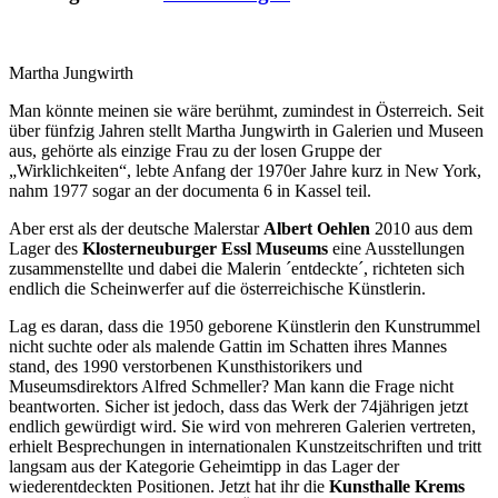
Martha Jungwirth
Man könnte meinen sie wäre berühmt, zumindest in Österreich. Seit
über fünfzig Jahren stellt Martha Jungwirth in Galerien und Museen
aus, gehörte als einzige Frau zu der losen Gruppe der
„Wirklichkeiten“, lebte Anfang der 1970er Jahre kurz in New York,
nahm 1977 sogar an der documenta 6 in Kassel teil.
Aber erst als der deutsche Malerstar
Albert Oehlen
2010 aus dem
Lager des
Klosterneuburger Essl Museums
eine Ausstellungen
zusammenstellte und dabei die Malerin ´entdeckte´, richteten sich
endlich die Scheinwerfer auf die österreichische Künstlerin.
Lag es daran, dass die 1950 geborene Künstlerin den Kunstrummel
nicht suchte oder als malende Gattin im Schatten ihres Mannes
stand, des 1990 verstorbenen Kunsthistorikers und
Museumsdirektors Alfred Schmeller? Man kann die Frage nicht
beantworten. Sicher ist jedoch, dass das Werk der 74jährigen jetzt
endlich gewürdigt wird. Sie wird von mehreren Galerien vertreten,
erhielt Besprechungen in internationalen Kunstzeitschriften und tritt
langsam aus der Kategorie Geheimtipp in das Lager der
wiederentdeckten Positionen. Jetzt hat ihr die
Kunsthalle Krems