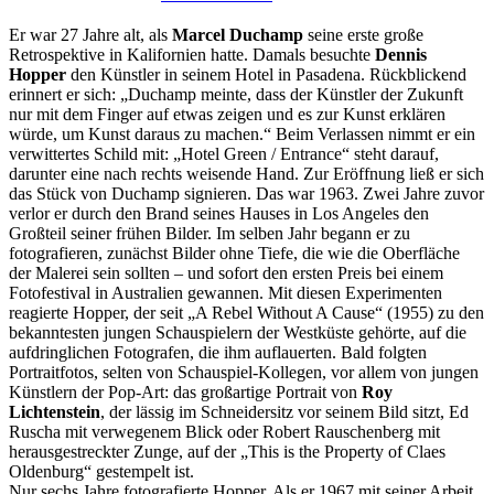
Er war 27 Jahre alt, als
Marcel Duchamp
seine erste große
Retrospektive in Kalifornien hatte. Damals besuchte
Dennis
Hopper
den Künstler in seinem Hotel in Pasadena. Rückblickend
erinnert er sich: „Duchamp meinte, dass der Künstler der Zukunft
nur mit dem Finger auf etwas zeigen und es zur Kunst erklären
würde, um Kunst daraus zu machen.“ Beim Verlassen nimmt er ein
verwittertes Schild mit: „Hotel Green / Entrance“ steht darauf,
darunter eine nach rechts weisende Hand. Zur Eröffnung ließ er sich
das Stück von Duchamp signieren. Das war 1963. Zwei Jahre zuvor
verlor er durch den Brand seines Hauses in Los Angeles den
Großteil seiner frühen Bilder. Im selben Jahr begann er zu
fotografieren, zunächst Bilder ohne Tiefe, die wie die Oberfläche
der Malerei sein sollten – und sofort den ersten Preis bei einem
Fotofestival in Australien gewannen. Mit diesen Experimenten
reagierte Hopper, der seit „A Rebel Without A Cause“ (1955) zu den
bekanntesten jungen Schauspielern der Westküste gehörte, auf die
aufdringlichen Fotografen, die ihm auflauerten. Bald folgten
Portraitfotos, selten von Schauspiel-Kollegen, vor allem von jungen
Künstlern der Pop-Art: das großartige Portrait von
Roy
Lichtenstein
, der lässig im Schneidersitz vor seinem Bild sitzt, Ed
Ruscha mit verwegenem Blick oder Robert Rauschenberg mit
herausgestreckter Zunge, auf der „This is the Property of Claes
Oldenburg“ gestempelt ist.
Nur sechs Jahre fotografierte Hopper. Als er 1967 mit seiner Arbeit