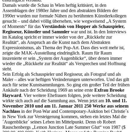
Damals wurde die Schau in Wien heftig kritisiert, in den
Assemblagen der 1980er Jahre und den abstrakten Bildern der
1990er wurden nur formale Nähen zu berühmten Künstlerkollegen
gesucht – und dabei völlig übersehen, wie wegweisend „A System
of Moments“ für das
Verständnis von Hopper als Schauspieler,
Regisseur, Künstler und Sammler
war und ist. In den Interviews
im Katalog spricht er immer wieder von der „Rückkehr zur
Realität“, als Anspruch an die Kunst nach dem Abstrakten
Expressionismus, als Thema der Pop-Art. Dass dies weit mehr ist,
zeigte die MAK-Ausstellung eindringlich. Raum für Raum
inszenierte er sein „System der Augenblicke“, über denen immer
wieder die „Rückkehr zur Realität“ als Versprechen und Hoffnung
steht.
Sein Erfolg als Schauspieler und Regisseur, als Fotograf und als
Maler – alles war heftigen Veränderungen unterworfen. Und das gilt
auch für seine Kunstsammlungen. So ging ein großer Teil der frühen
Ankäufe nach der Scheidung 1969 an seine erste
Exfrau Brooke
Hayward
. Vier weitere Ehefrauen folgten, jede weitere Scheidung
wirkte sich auch auf die Sammlung aus. Wenn jetzt am
10. und 11.
November 2010 und am 11. Januar 2011 250 Werke aus seinem
Nachlass
in der Post-War and Contemporary-Auktion bei Christie´s
in New York zur Versteigerung kommen, stehen ein letztes Mal die
´Augenblicke´ seines Leben im Mittelpunkt. Denn ob Robert
Rauschenbergs „Lemon Junction Late Summer Glut“ von 1987 ($