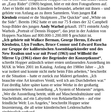
an „Easy Rider“ (1969) beginnt, hört er mit dem Fotografieren auf.
Aber er bleibt mit den Künstlern befreundet, arbeitet mit ihnen – und
gehörte von Anfang an zu ihren Sammlern. Vom jungen
Ed
Kienholz
erstand er die Skulpturen „The Quickie“ und „White on
the Side“. Bereits 1962 hatte er um nur 75 $ eines der 32 Campbell
Soup-Bilder des jungen
Andy Warhol
gekauft. 1971 entsteht Andy
Warhols „Portrait of Dennis Hopper“, das jetzt in der Auktion von
Hoppers Nachlass auf 800.000-1.200.000 $ geschätzt ist.
„Ich gehörte mit Wallace Berman, George Herms, Edward
Kienholzu, Llyn Foulkes, Bruce Connor und Edward Ruscha
zur Gruppe der kalifornischen Assemblagekünstler und des
New Realism und war mit Proof (1963) und Willhold the
Mirror Up (1961) einer der Begründer der Konzeptkunst“
,
schreibt Hopper anlässlich seiner ersten umfassenden Ausstellung im
MAK in Wien 2001 im Katalog. Anfang der 1980er Jahre – „Ich
war isoliert und konnte nicht mehr beim Film arbeiten,“ beschreibt
er die Situation – hatte er zurück zur Malerei gefunden. „Ich
brauchte eine Art kreatives Ventil, weil ich am Durchdrehen war.“
Fast dreißig Jahre später kann er seine Werke in der großartig
inszenierten Wiener Ausstellung „A System of Moments“ zeigen.
„Wer die Ausstellung betritt, stößt auf Maschendrahtzäune und
Stacheldraht, auf ein Labyrinth von Reklameflächen – auf eine
feindliche Welt: Los Angeles,“ beschreibt Hopper seine
Inszenierung, die all seine künstlerischen Leidenschaften
eindringlich verband.