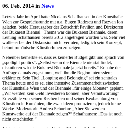
06. Feb. 2014 in
News
Letztes Jahr im April hatte Nicolaus Schafhausen in der Kunsthalle
Wien zur Gesprächsrunde mit u.a. Eugen Radescu und Razvan Ion
geladen, beide Herausgeber der Zeitschrift Pavilion und Direktoren
der Bukarest Biennal . Thema war die Bukarest Biennale, deren
Leitung Schafhausen bereits 2012 angetragen worden war. Sehr viel
wollte er bei der Diskussion nicht verraten, lediglich sein Konzept,
betont rumänische KünstlerInnen zu zeigen.
Nebenbei bemerkte er, dass es keinerlei Budget gibt und sprach von
„spotlight politics“: „Selbst wenn die Biennale nie stattfindet,
diskutieren wir die Bukarest Biennale ja jetzt bereits.“ Er habe der
Anfrage damals zugestimmt, weil ihn die Region interessiere,
erklärte er. Sein Titel „Longing and Belonging“ sei ein zentrales
Thema heute und es sei eine intensive Zusammenarbeit zwischen
der Kunsthalle Wien und der Biennale „für einige Monate“ geplant.
„Wir werden kein Geld investieren können, aber Verantwortung“.
Er erzählte von seinen Recherchen und seiner Beobachtung von
Künstlern in Rumänien, die zwar Ideen produzieren, jedoch keine
Werke. Moderatorin Andrea Schurian: „Aber Sie werden
Kunstwerke auf der Biennale zeigen?“ Schafhausen: „Das ist noch
nicht entschieden.“