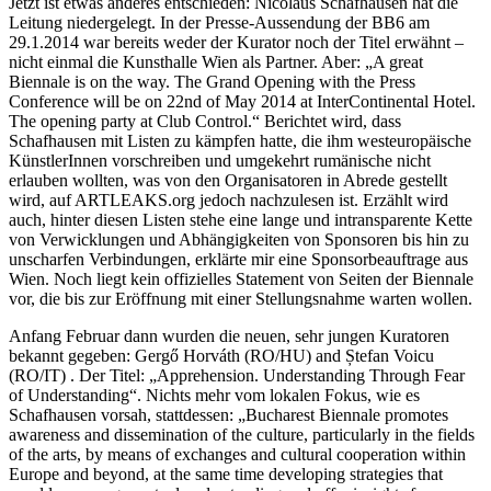
Jetzt ist etwas anderes entschieden: Nicolaus Schafhausen hat die
Leitung niedergelegt. In der Presse-Aussendung der BB6 am
29.1.2014 war bereits weder der Kurator noch der Titel erwähnt –
nicht einmal die Kunsthalle Wien als Partner. Aber: „A great
Biennale is on the way. The Grand Opening with the Press
Conference will be on 22nd of May 2014 at InterContinental Hotel.
The opening party at Club Control.“ Berichtet wird, dass
Schafhausen mit Listen zu kämpfen hatte, die ihm westeuropäische
KünstlerInnen vorschreiben und umgekehrt rumänische nicht
erlauben wollten, was von den Organisatoren in Abrede gestellt
wird, auf ARTLEAKS.org jedoch nachzulesen ist. Erzählt wird
auch, hinter diesen Listen stehe eine lange und intransparente Kette
von Verwicklungen und Abhängigkeiten von Sponsoren bis hin zu
unscharfen Verbindungen, erklärte mir eine Sponsorbeauftrage aus
Wien. Noch liegt kein offizielles Statement von Seiten der Biennale
vor, die bis zur Eröffnung mit einer Stellungsnahme warten wollen.
Anfang Februar dann wurden die neuen, sehr jungen Kuratoren
bekannt gegeben: Gergő Horváth (RO/HU) and Ștefan Voicu
(RO/IT) . Der Titel: „Apprehension. Understanding Through Fear
of Understanding“. Nichts mehr vom lokalen Fokus, wie es
Schafhausen vorsah, stattdessen: „Bucharest Biennale promotes
awareness and dissemination of the culture, particularly in the fields
of the arts, by means of exchanges and cultural cooperation within
Europe and beyond, at the same time developing strategies that