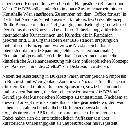
einer engen Kooperation zwischen den Hauptstädten Bukarest und
Wien. Die BB6 sollte außerdem in enger Zusammenarbeit mit der
Kunsthalle Wien stattfinden. Zusammen mit dem „Office for Art“ in
Berlin hat Nicolaus Schafhausen ein kuratorisches Gesamtkonzept
für die Biennale mit dem Titel „Longing and Belonging“ entwickelt.
Der Fokus dieses Konzepts lag auf der Einbeziehung zahlreicher
internationaler Künstlerinnen und Künstler, die in Rumänien
geboren sind. Die Organisatoren der BB6 standen ursprünglich
hinter diesem Konzept und waren wie Nicolaus Schafhausen
interessiert daran, die Spannungsfelder zwischen (nationaler)
Identität und (persönlicher) Individualität auszuloten, sowie die
künstlerische Auseinandersetzung mit dem philosophischen Konzept
des „Anderen“ und des „Selbst“ zur Diskussion zu stellen.
Neben der Ausstellung in Bukarest waren umfangreiche Symposien
in Bukarest und Wien geplant. Zudem war Nicolaus Schafhausen in
direktem Kontakt mit zahlreichen Sponsoren, sowie institutionellen
und privaten Partnern, die daran interessiert waren, die BB6 auf
Grundlage des kuratorischen Konzepts zu unterstützen. Nachdem an
diesem Konzept mehr als anderthalb Jahre gearbeitete worden war,
haben sich zahlreiche inhaltliche Differenzen zwischen den
Organisatoren der BB6 und dem kuratorischen Team ergeben.
Dabei haben sich die unterschiedlichen Auffassungen über
kuratorische Unabhängigkeit als unüberbrückbar herausgestellt.