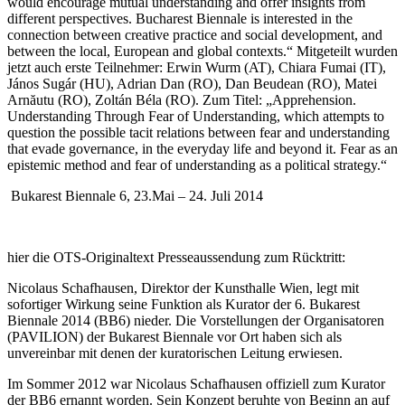
would encourage mutual understanding and offer insights from
different perspectives. Bucharest Biennale is interested in the
connection between creative practice and social development, and
between the local, European and global contexts.“ Mitgeteilt wurden
jetzt auch erste Teilnehmer: Erwin Wurm (AT), Chiara Fumai (IT),
János Sugár (HU), Adrian Dan (RO), Dan Beudean (RO), Matei
Arnăutu (RO), Zoltán Béla (RO). Zum Titel: „Apprehension.
Understanding Through Fear of Understanding, which attempts to
question the possible tacit relations between fear and understanding
that evade governance, in the everyday life and beyond it. Fear as an
epistemic method and fear of understanding as a political strategy.“
Bukarest Biennale 6, 23.Mai – 24. Juli 2014
hier die OTS-Originaltext Presseaussendung zum Rücktritt:
Nicolaus Schafhausen, Direktor der Kunsthalle Wien, legt mit
sofortiger Wirkung seine Funktion als Kurator der 6. Bukarest
Biennale 2014 (BB6) nieder. Die Vorstellungen der Organisatoren
(PAVILION) der Bukarest Biennale vor Ort haben sich als
unvereinbar mit denen der kuratorischen Leitung erwiesen.
Im Sommer 2012 war Nicolaus Schafhausen offiziell zum Kurator
der BB6 ernannt worden. Sein Konzept beruhte von Beginn an auf