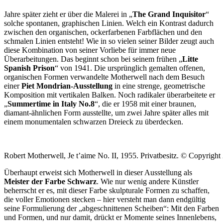
Jahre später zieht er über die Malerei in „
The Grand Inquisitor
“
solche spontanen, graphischen Linien. Welch ein Kontrast dadurch
zwischen den organischen, ockerfarbenen Farbflächen und den
schmalen Linien entsteht! Wie in so vielen seiner Bilder zeugt auch
diese Kombination von seiner Vorliebe für immer neue
Überarbeitungen. Das beginnt schon bei seinem frühen „
Litte
Spanish Prison
“ von 1941. Die ursprünglich gemalten offenen,
organischen Formen verwandelte Motherwell nach dem Besuch
einer
Piet Mondrian-Ausstellung
in eine strenge, geometrische
Komposition mit vertikalen Balken. Noch radikaler überarbeitete er
„
Summertime in Italy No.8
“, die er 1958 mit einer braunen,
diamant-ähnlichen Form ausstellte, um zwei Jahre später alles mit
einem monumentalen schwarzen Dreieck zu überdecken.
Robert Motherwell, Je t’aime No. II, 1955. Privatbesitz. © Copyrigh
Überhaupt erweist sich Motherwell in dieser Ausstellung als
Meister der Farbe Schwarz
. Wie nur wenig andere Künstler
beherrscht er es, mit dieser Farbe skulpturale Formen zu schaffen,
die voller Emotionen stecken – hier versteht man dann endgültig
seine Formulierung der „abgeschnittenen Scheiben“: Mit den Farben
und Formen, und nur damit, drückt er Momente seines Innenlebens,