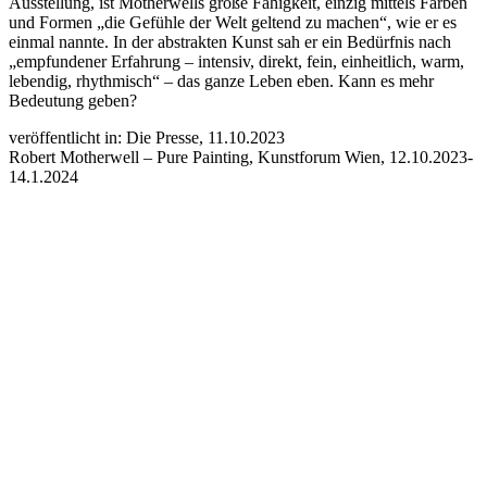
Ausstellung, ist Motherwells große Fähigkeit, einzig mittels Farben
und Formen „die Gefühle der Welt geltend zu machen“, wie er es
einmal nannte. In der abstrakten Kunst sah er ein Bedürfnis nach
„empfundener Erfahrung – intensiv, direkt, fein, einheitlich, warm,
lebendig, rhythmisch“ – das ganze Leben eben. Kann es mehr
Bedeutung geben?
veröffentlicht in: Die Presse, 11.10.2023
Robert Motherwell – Pure Painting, Kunstforum Wien, 12.10.2023-
14.1.2024