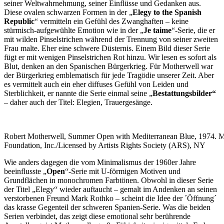
seiner Weltwahrnehmung, seiner Einflüsse und Gedanken aus.
Diese ovalen schwarzen Formen in der „
Elegy to the Spanish
Republic
“ vermitteln ein Gefühl des Zwanghaften – keine
stürmisch-aufgewühlte Emotion wie in der „
Je taime
“-Serie, die er
mit wilden Pinselstrichen während der Trennung von seiner zweiten
Frau malte. Eher eine schwere Düsternis. Einem Bild dieser Serie
fügt er mit wenigen Pinselstrichen Rot hinzu. Wir lesen es sofort als
Blut, denken an den Spanischen Bürgerkrieg. Für Motherwell war
der Bürgerkrieg emblematisch für jede Tragödie unserer Zeit. Aber
es vermittelt auch ein eher diffuses Gefühl von Leiden und
Sterblichkeit, er nannte die Serie einmal seine „
Bestattungsbilder“
– daher auch der Titel: Elegien, Trauergesänge.
Robert Motherwell, Summer Open with Mediterranean Blue, 1974. 
Foundation, Inc./Licensed by Artists Rights Society (ARS), NY
Wie anders dagegen die vom Minimalismus der 1960er Jahre
beeinflusste „
Open
“-Serie mit U-förmigen Motiven und
Grundflächen in monochromen Farbtönen. Obwohl in dieser Serie
der Titel „Elegy“ wieder auftaucht – gemalt im Andenken an seinen
verstorbenen Freund Mark Rothko – scheint die Idee der ´Öffnung´
das krasse Gegenteil der schweren Spanien-Serie. Was die beiden
Serien verbindet, das zeigt diese emotional sehr berührende