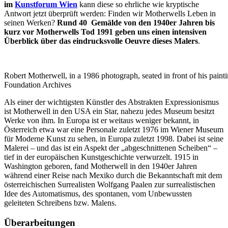
im
Kunstforum Wien
kann diese so ehrliche wie kryptische
Antwort jetzt überprüft werden: Finden wir Motherwells Leben in
seinen Werken?
Rund 40 Gemälde von den 1940er Jahren bis
kurz vor Motherwells Tod 1991 geben uns einen intensiven
Überblick über das eindrucksvolle Oeuvre dieses Malers
.
Robert Motherwell, in a 1986 photograph, seated in front of his pai
Foundation Archives
Als einer der wichtigsten Künstler des Abstrakten Expressionismus
ist Motherwell in den USA ein Star, nahezu jedes Museum besitzt
Werke von ihm. In Europa ist er weitaus weniger bekannt, in
Österreich etwa war eine Personale zuletzt 1976 im Wiener Museum
für Moderne Kunst zu sehen, in Europa zuletzt 1998. Dabei ist seine
Malerei – und das ist ein Aspekt der „abgeschnittenen Scheiben“ –
tief in der europäischen Kunstgeschichte verwurzelt. 1915 in
Washington geboren, fand Motherwell in den 1940er Jahren
während einer Reise nach Mexiko durch die Bekanntschaft mit dem
österreichischen Surrealisten Wolfgang Paalen zur surrealistischen
Idee des Automatismus, des spontanen, vom Unbewussten
geleiteten Schreibens bzw. Malens.
Überarbeitungen