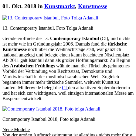
01. Okt. 2018 in
Kunstmarkt
,
Kunstmesse
13. Contemporary Istanbul, Foto Tolga Adanali
Gerade eröffnete die 13.
Contemporary Istanbul
(CI), und nichts
ist mehr wie im Gründungsjahr 2006. Damals fand die
türkische
Kunstmesse
noch über die Weihnachtstage statt, war gänzlich
national angelegt und belegte einen kaum beachteten Nischenplatz.
Ab 2011 galt Istanbul dann als großer Hoffnungsmarkt: Zu Beginn
des
Arabischen Frühling
s wähnte man die Türkei als gelungenes
Vorbild der Verbindung von Rechtsstaat, Demokratie und
Marktwirtschaft in der muslimisch-arabischen Welt. Zugleich
begannen immer mehr türkische Sammler, weltweit Kunst zu
kaufen. Mittlerweile belegt die
CI
den attraktiven Septembertermin
und hat sich zur wichtigsten, weil einzigen internationalen Messe am
Bosperus entwickelt.
Contemporary Istanbul 2018, Foto tolga Adanali
Neue Modelle
Von der großen Aufbruchsstimmung ist allerdings nichts mehr übrig.