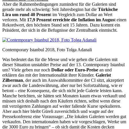
Aber die Rahmenbedingungen zumindest für die Galerien sind
gerade mehr als schwierig: Seit Jahresbeginn hat die
Türkische
Lira um rund 40 Prozen
t im Vergleich zum Dollar an Wert
verloren. Mit
17,9 Prozent erreichte die Inflation im Augus
t einen
Rekordwert, den höchsten Stand seit 15 Jahren. Dazu kommt ein
Präsident, der sich in die Befugnisse der Zentralbank einmischt.
Contemporary Istanbul 2018, Foto Tolga Adanali
Was bedeutet das für die Messe und wie gehen die Galerien mit
dieser Situation unstabiler Preise auf der 13. Contemporary Istanbul
um? Viele geben nur noch
Dollar oder Euro-Preise
an und
erklären das mit der Internationalität ihrer Künstler.
Galerist
Zilberman
, der auch im Auswahlkommittee der CI sitzt, akzeptiert
zwar auch die Landeswährung, aber nur bei Sofortzahlung, wie er
betont – eine Konsequenz, die sich nicht jede Galerie leisten kann.
Manche berichten, sie hätten seit Monaten kaum etwas verkauft und
müssen sich deshalb nach den Käufern richten, selbst wenn diese
mit verzögerten Zahlungen auf weiter fallende Kurse spekulieren.
Aber auch hier bleibt Güreli zuversichtlich und wagte auf der
Pressekonferenz eine Voraussage: „Die lokalen Galerien werden gut
verkaufen. Den internationalen haben wir vorgeschlagen, Werke um
die 3000 Euro zu bringen“ – ob sich damit die Kosten decken