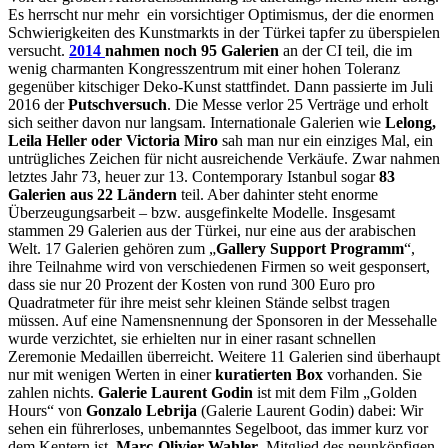
Es herrscht nur mehr ein vorsichtiger Optimismus, der die enormen
Schwierigkeiten des Kunstmarkts in der Türkei tapfer zu überspielen
versucht.
2014
nahmen noch 95 Galerien
an der CI teil, die im
wenig charmanten Kongresszentrum mit einer hohen Toleranz
gegenüber kitschiger Deko-Kunst stattfindet. Dann passierte im Juli
2016 der
Putschversuch
. Die Messe verlor 25 Verträge und erholt
sich seither davon nur langsam. Internationale Galerien wie
Lelong,
Leila Heller oder Victoria Miro
sah man nur ein einziges Mal, ein
untrügliches Zeichen für nicht ausreichende Verkäufe. Zwar nahmen
letztes Jahr 73, heuer zur 13. Contemporary Istanbul sogar
83
Galerien aus 22 Ländern
teil. Aber dahinter steht enorme
Überzeugungsarbeit – bzw. ausgefinkelte Modelle. Insgesamt
stammen 29 Galerien aus der Türkei, nur eine aus der arabischen
Welt. 17 Galerien gehören zum „
Gallery Support Programm
“,
ihre Teilnahme wird von verschiedenen Firmen so weit gesponsert,
dass sie nur 20 Prozent der Kosten von rund 300 Euro pro
Quadratmeter für ihre meist sehr kleinen Stände selbst tragen
müssen. Auf eine Namensnennung der Sponsoren in der Messehalle
wurde verzichtet, sie erhielten nur in einer rasant schnellen
Zeremonie Medaillen überreicht. Weitere 11 Galerien sind überhaupt
nur mit wenigen Werten in einer
kuratierten Box
vorhanden. Sie
zahlen nichts.
Galerie Laurent Godin
ist mit dem Film „Golden
Hours“ von
Gonzalo Lebrija
(Galerie Laurent Godin) dabei: Wir
sehen ein führerloses, unbemanntes Segelboot, das immer kurz vor
dem Kentern ist.
Marc-Olivier Wahler
, Mitglied des neunköpfigen