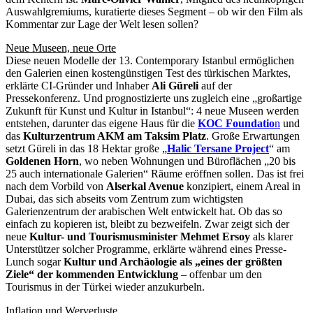
Auswahlgremiums, kuratierte dieses Segment – ob wir den Film als
Kommentar zur Lage der Welt lesen sollen?
Neue Museen, neue Orte
Diese neuen Modelle der 13. Contemporary Istanbul ermöglichen
den Galerien einen kostengünstigen Test des türkischen Marktes,
erklärte CI-Gründer und Inhaber
Ali Güreli
auf der
Pressekonferenz. Und prognostizierte uns zugleich eine „großartige
Zukunft für Kunst und Kultur in Istanbul“: 4 neue Museen werden
entstehen, darunter das eigene Haus für die
KOC Foundatio
n
und
das
Kulturzentrum AKM am Taksim Platz
. Große Erwartungen
setzt Güreli in das 18 Hektar große „
Halic Tersane Project
“ am
Goldenen Horn
, wo neben Wohnungen und Büroflächen „20 bis
25 auch internationale Galerien“ Räume eröffnen sollen. Das ist frei
nach dem Vorbild von
Alserkal Avenue
konzipiert, einem Areal in
Dubai, das sich abseits vom Zentrum zum wichtigsten
Galerienzentrum der arabischen Welt entwickelt hat. Ob das so
einfach zu kopieren ist, bleibt zu bezweifeln. Zwar zeigt sich der
neue
Kultur- und Tourismusminister Mehmet Ersoy
als klarer
Unterstützer solcher Programme, erklärte während eines Presse-
Lunch sogar
Kultur und Archäologie als „eines der größten
Ziele“ der kommenden Entwicklung
– offenbar um den
Tourismus in der Türkei wieder anzukurbeln.
Inflation und Werverluste