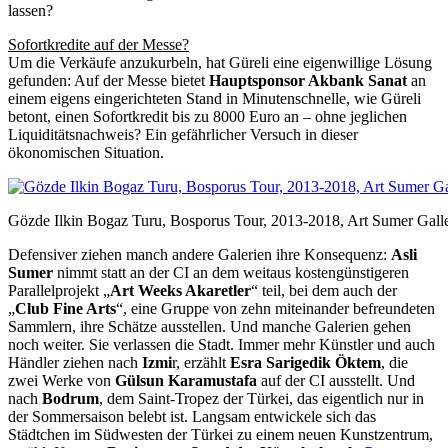
lassen?
Sofortkredite auf der Messe?
Um die Verkäufe anzukurbeln, hat Güreli eine eigenwillige Lösung
gefunden: Auf der Messe bietet
Hauptsponsor Akbank Sanat
an
einem eigens eingerichteten Stand in Minutenschnelle, wie Güreli
betont, einen Sofortkredit bis zu 8000 Euro an – ohne jeglichen
Liquiditätsnachweis? Ein gefährlicher Versuch in dieser
ökonomischen Situation.
Gözde Ilkin Bogaz Turu, Bosporus Tour, 2013-2018, Art Sumer Galler
Defensiver ziehen manch andere Galerien ihre Konsequenz:
Asli
Sumer
nimmt statt an der CI an dem weitaus kostengünstigeren
Parallelprojekt „
Art Weeks Akaretler
“ teil, bei dem auch der
„
Club Fine Arts
“, eine Gruppe von zehn miteinander befreundeten
Sammlern, ihre Schätze ausstellen. Und manche Galerien gehen
noch weiter. Sie verlassen die Stadt. Immer mehr Künstler und auch
Händler ziehen nach
Izmi
r, erzählt
Esra Sarigedik Öktem
, die
zwei Werke von
Gülsun Karamustafa
auf der CI ausstellt. Und
nach
Bodrum
, dem Saint-Tropez der Türkei, das eigentlich nur in
der Sommersaison belebt ist. Langsam entwickele sich das
Städtchen im Südwesten der Türkei zu einem neuen Kunstzentrum,