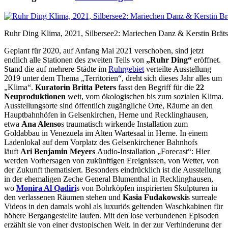
Ruhr Ding Klima, 2021, Silbersee2: Mariechen Danz & Kerstin Bräts
Geplant für 2020, auf Anfang Mai 2021 verschoben, sind jetzt
endlich alle Stationen des zweiten Teils von
„Ruhr Ding“
eröffnet.
Stand die auf mehrere Städte im
Ruhrgebiet
verteilte Ausstellung
2019 unter dem Thema „Territorien“, dreht sich dieses Jahr alles um
„Klima“.
Kuratorin Britta Peters
fasst den Begriff für die
22
Neuproduktionen
weit, vom ökologischen bis zum sozialen Klima.
Ausstellungsorte sind öffentlich zugängliche Orte, Räume an den
Hauptbahnhöfen in Gelsenkirchen, Herne und Recklinghausen,
etwa
Ana Alenso
s traumatisch wirkende Installation zum
Goldabbau in Venezuela im Alten Wartesaal in Herne. In einem
Ladenlokal auf dem Vorplatz des Gelsenkirchener Bahnhofs
läuft
Ari Benjamin Meyers
Audio-Installation „Forecast“: Hier
werden Vorhersagen von zukünftigen Ereignissen, von Wetter, von
der Zukunft thematisiert. Besonders eindrücklich ist die Ausstellung
in der ehemaligen Zeche General Blumenthal in Recklinghausen,
wo
Monira Al Qadiri
s von Bohrköpfen inspirierten Skulpturen in
den verlassenen Räumen stehen und
Kasia Fudakowski
s surreale
Videos in den damals wohl als luxuriös geltenden Waschkabinen für
höhere Bergangestellte laufen. Mit den lose verbundenen Episoden
erzählt sie von einer dystopischen Welt, in der zur Verhinderung der