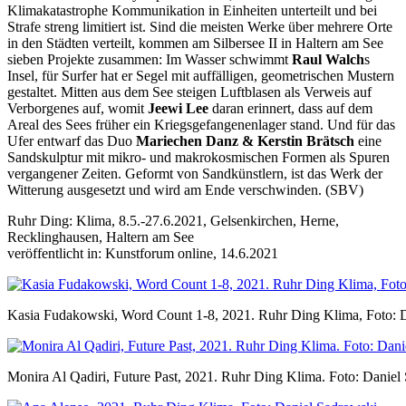
Klimakatastrophe Kommunikation in Einheiten unterteilt und bei
Strafe streng limitiert ist. Sind die meisten Werke über mehrere Orte
in den Städten verteilt, kommen am Silbersee II in Haltern am See
sieben Projekte zusammen: Im Wasser schwimmt
Raul Walch
s
Insel, für Surfer hat er Segel mit auffälligen, geometrischen Mustern
gestaltet. Mitten aus dem See steigen Luftblasen als Verweis auf
Verborgenes auf, womit
Jeewi Lee
daran erinnert, dass auf dem
Areal des Sees früher ein Kriegsgefangenenlager stand. Und für das
Ufer entwarf das Duo
Mariechen Danz & Kerstin Brätsch
eine
Sandskulptur mit mikro- und makrokosmischen Formen als Spuren
vergangener Zeiten. Geformt von Sandkünstlern, ist das Werk der
Witterung ausgesetzt und wird am Ende verschwinden. (SBV)
Ruhr Ding: Klima, 8.5.-27.6.2021, Gelsenkirchen, Herne,
Recklinghausen, Haltern am See
veröffentlicht in: Kunstforum online, 14.6.2021
Kasia Fudakowski, Word Count 1-8, 2021. Ruhr Ding Klima, Foto: 
Monira Al Qadiri, Future Past, 2021. Ruhr Ding Klima. Foto: Daniel