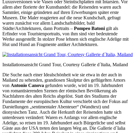
Luxusversionen wie Vasen oder Steintischplatten mit Intarsien. Vor
allem aber florierte der Kunsthandel: die Reisenden waren auch
Sammler, einige gründeten auf ihren Erwerbungen später erste
Museen. Die Maler reagierten auf die neue Kundschaft, gefragt
waren zunächst vor allem Landschaftsbilder, bald
Städte/Architekturen, dann Portraits –
Pompeo Batoni
gilt als
Erfinder von Touristenportraits, von ihm sind vier bedeutende
Werke ausgestellt: In stolzer Pose lehnen sich englische Adelige mit
Hut und Hund an Fragmente antiker Architekturen.
Installationsansicht Grand Tour, Courtesy Gallerie d´Italia, Mailand
Die Suche nach einer Idealschönheit wie sie etwa in der auch in
Mailand zu sehenden, grandiosen Skulptur des geflügelten Amors
von
Antonio Canova
gefunden wurde, wird im 19. Jahrhundert
von romantisierenden Szenen der römischen Bevölkerung als
Nachfahren des alten Reichs abgelöst. Statt des Studiums der
Fundamente der europäischen Kultur verschiebt sich der Fokus auf
Darstellungen „sentimentaler Abenteuer“ (Wandtext) und
dionysischen Tanz. Auch die Herkunft der Reisenden hatte sich
unterdessen verändert: Waren es Anfangs vor allem englische
Adelige, so reisen im 19. Jahrhundert auch Bürgerliche und selbst
Gäste aus der USA treten den langen Weg an. Die Gallerie d´Ialia