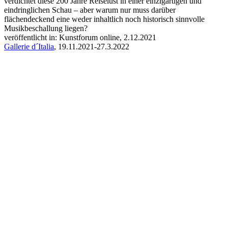
verdichtet diese 200 Jahre Reiselust in einer einzigartigen und
eindringlichen Schau – aber warum nur muss darüber
flächendeckend eine weder inhaltlich noch historisch sinnvolle
Musikbeschallung liegen?
veröffentlicht in: Kunstforum online, 2.12.2021
Gallerie d´Italia
, 19.11.2021-27.3.2022