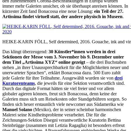
den zunehmenden Corona-Beschränkungen in Europa wurden
immer mehr Galerien unsicher, ob sie überhaupt anreisen können. In
kürzester Zeit fand Bonacossa eine neue Lösung:
ein Teil der 27.
Artissima findet virtuell statt, der andere physisch in Museen
.
HEIKE-KARIN FÖLL, Self determined, 2016. Gouache, ink and vinyl le
Das klingt überzeugend:
30 Künstler*innen werden in drei
Sektionen der Messe vom 3. November bis 9. Dezember unter
dem Titel „Artissima XYZ“ online gezeigt
– die drei Buchstaben
stehen „in ihrer Unaussprechbarkeit für die Möglichkeiten neuer und
unerwarteter Sprachen“, erklärt Bonacossa dazu. 500 Euro zahlt
jede Galerie für ihre Teilnahme. Ausgewählt wurden sie von
drei
Kuratorenteams
, die jeweils für eine Sektion verantwortlich sind.
Durch das digitale Format hätten sie viel freier und vor allem
globaler agieren können, freut sich Bonacossa, denn keine der
Galerien muss sich um Reisekosten oder Standgebühren sorgen. So
finden sich heuer erstaunlich viele newcomer aus Südamerika wie
Manuel Solano
(Mexiko), der in seiner scheinbar harmonischen
Malerei seine Kindheitsprobleme verarbeitet. Die für die
Zeichnungen-Sektion Disegni verantwortliche Kuratorin Bettina
Steinbrügge (zusammen mit Letizia Ragaglia) ist besonders erfreut
über die vielschichten, Alltagserfahrungen einbindenden Werke der