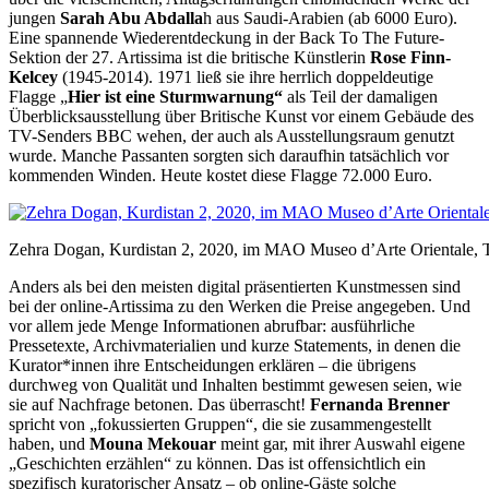
jungen
Sarah Abu Abdalla
h aus Saudi-Arabien (ab 6000 Euro).
Eine spannende Wiederentdeckung in der Back To The Future-
Sektion der 27. Artissima ist die britische Künstlerin
Rose Finn-
Kelcey
(1945-2014). 1971 ließ sie ihre herrlich doppeldeutige
Flagge „
Hier ist eine Sturmwarnung“
als Teil der damaligen
Überblicksausstellung über Britische Kunst vor einem Gebäude des
TV-Senders BBC wehen, der auch als Ausstellungsraum genutzt
wurde. Manche Passanten sorgten sich daraufhin tatsächlich vor
kommenden Winden. Heute kostet diese Flagge 72.000 Euro.
Zehra Dogan, Kurdistan 2, 2020, im MAO Museo d’Arte Orientale, Tur
Anders als bei den meisten digital präsentierten Kunstmessen sind
bei der online-Artissima zu den Werken die Preise angegeben. Und
vor allem jede Menge Informationen abrufbar: ausführliche
Pressetexte, Archivmaterialien und kurze Statements, in denen die
Kurator*innen ihre Entscheidungen erklären – die übrigens
durchweg von Qualität und Inhalten bestimmt gewesen seien, wie
sie auf Nachfrage betonen. Das überrascht!
Fernanda Brenner
spricht von „fokussierten Gruppen“, die sie zusammengestellt
haben, und
Mouna Mekouar
meint gar, mit ihrer Auswahl eigene
„Geschichten erzählen“ zu können. Das ist offensichtlich ein
spezifisch kuratorischer Ansatz – ob online-Gäste solche