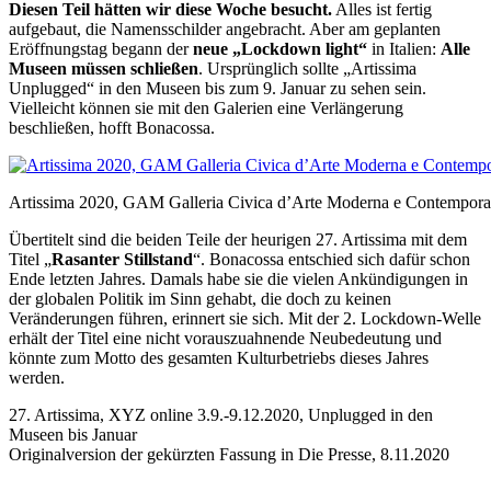
Diesen Teil hätten wir diese Woche besucht.
Alles ist fertig
aufgebaut, die Namensschilder angebracht. Aber am geplanten
Eröffnungstag begann der
neue „Lockdown light“
in Italien:
Alle
Museen müssen schließen
. Ursprünglich sollte „Artissima
Unplugged“ in den Museen bis zum 9. Januar zu sehen sein.
Vielleicht können sie mit den Galerien eine Verlängerung
beschließen, hofft Bonacossa.
Artissima 2020, GAM Galleria Civica d’Arte Moderna e Contemporanea
Übertitelt sind die beiden Teile der heurigen 27. Artissima mit dem
Titel „
Rasanter Stillstand
“. Bonacossa entschied sich dafür schon
Ende letzten Jahres. Damals habe sie die vielen Ankündigungen in
der globalen Politik im Sinn gehabt, die doch zu keinen
Veränderungen führen, erinnert sie sich. Mit der 2. Lockdown-Welle
erhält der Titel eine nicht vorauszuahnende Neubedeutung und
könnte zum Motto des gesamten Kulturbetriebs dieses Jahres
werden.
27. Artissima, XYZ online 3.9.-9.12.2020, Unplugged in den
Museen bis Januar
Originalversion der gekürzten Fassung in Die Presse, 8.11.2020