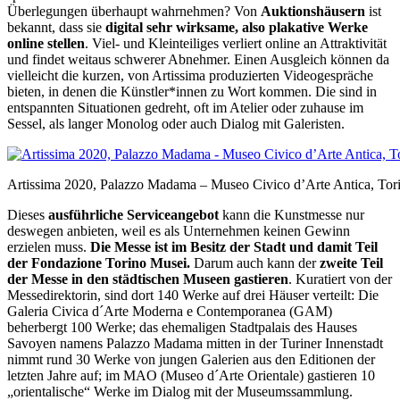
Überlegungen überhaupt wahrnehmen? Von
Auktionshäusern
ist
bekannt, dass sie
digital sehr wirksame, also plakative Werke
online stellen
. Viel- und Kleinteiliges verliert online an Attraktivität
und findet weitaus schwerer Abnehmer. Einen Ausgleich können da
vielleicht die kurzen, von Artissima produzierten Videogespräche
bieten, in denen die Künstler*innen zu Wort kommen. Die sind in
entspannten Situationen gedreht, oft im Atelier oder zuhause im
Sessel, als langer Monolog oder auch Dialog mit Galeristen.
Artissima 2020, Palazzo Madama – Museo Civico d’Arte Antica, Torino
Dieses
ausführliche Serviceangebot
kann die Kunstmesse nur
deswegen anbieten, weil es als Unternehmen keinen Gewinn
erzielen muss.
Die Messe ist im Besitz der Stadt und damit Teil
der Fondazione Torino Musei.
Darum auch kann der
zweite Teil
der Messe in den städtischen Museen gastieren
. Kuratiert von der
Messedirektorin, sind dort 140 Werke auf drei Häuser verteilt: Die
Galeria Civica d´Arte Moderna e Contemporanea (GAM)
beherbergt 100 Werke; das ehemaligen Stadtpalais des Hauses
Savoyen namens Palazzo Madama mitten in der Turiner Innenstadt
nimmt rund 30 Werke von jungen Galerien aus den Editionen der
letzten Jahre auf; im MAO (Museo d´Arte Orientale) gastieren 10
„orientalische“ Werke im Dialog mit der Museumssammlung.