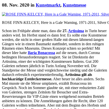
08. Nov. 2020 in
Kunstmarkt
,
Kunstmesse
ROSE FINN-KELCEY, Here is a Gale Warning, 1971-2011, Silver Ge
Schon im Frühjahr ahnte man, dass die
27.
Artissima
in Turin heuer
anders wird. Im Herbst stand es dann fest: Es sollte eine Kunstmesse
werden, die nicht in einer großen Halle mit diesen lähmend-langen
Gängen wie in einem Baumarkt stattfindet, sondern in den ruhigen
Räumen eines Museums. Dieses Konzept schien so perfekt! Mit
dieser Idee hatte
Ilaria Bonacossa
auf die neuen, durch Corona
bedingten Herausforderungen reagiert. Sie ist Direktorin der
Artissima, einer der wichtigsten Kunstmessen Italiens. Gut 200
Galerien nehmen jährlich in Turin Anfang November teil. Die
Standpreise der Messe sind vergleichsweise niedrig und die Galerien
dadurch erfreulich experimentierfreudig,
Artissima gilt als
hochkarätige Entdeckermesse.
Aber heuer ist alles anders. Sechs
Mal musste sie die Messe umplanen, erzählt Bonacossa im
Gespräch. Noch im Sommer glaubte sie, mit einer reduzierten Zahl
von Galerien, strengen Zeitslots für Besucher und Extra-
Reservierungen für VIP-Gäste einen weitgehend normalen Betrieb
anbieten zu können. Die Anmeldungen gaben ihr Recht, über 120
Galerien wollten teilnehmen. Aber mit dem Beginn des Herbsts und