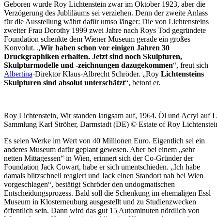
Geboren wurde Roy Lichtenstein zwar im Oktober 1923, aber die
Verzögerung des Jubliläums sei verziehen. Denn der zweite Anlass
für die Ausstellung währt dafür umso länger: Die von Lichtensteins
zweiter Frau Dorothy 1999 zwei Jahre nach Roys Tod gegründete
Foundation schenkte dem Wiener Museum gerade ein großes
Konvolut. „
Wir haben schon vor einigen Jahren 30
Druckgraphiken erhalten. Jetzt sind noch Skulpturen,
Skulpturmodelle und -zeichnungen dazugekommen
“, freut sich
Albertina
-Direktor Klaus-Albrecht Schröder. „Roy
Lichtensteins
Skulpturen sind absolut unterschätzt
“, betont er.
Roy Lichtenstein, Wir standen langsam auf, 1964. Öl und Acr
Sammlung Karl Ströher, Darmstadt (DE) © Estate of Roy Lichtenstei
Es seien Werke im Wert von 40 Millionen Euro. Eigentlich sei ein
anderes Museum dafür geplant gewesen. Aber bei einem „sehr
netten Mittagessen“ in Wien, erinnert sich der Co-Gründer der
Foundation Jack Cowart, habe er sich umentschieden. „Ich habe
damals blitzschnell reagiert und Jack einen Standort nah bei Wien
vorgeschlagen“, bestätigt Schröder den undogmatischen
Entscheidungsprozess. Bald soll die Schenkung im ehemaligen Essl
Museum in Klosterneuburg ausgestellt und zu Studienzwecken
öffentlich sein. Dann wird das gut 15 Autominuten nördlich von