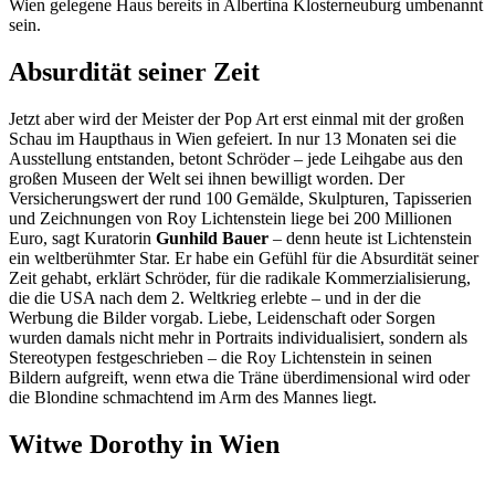
Wien gelegene Haus bereits in Albertina Klosterneuburg umbenannt
sein.
Absurdität seiner Zeit
Jetzt aber wird der Meister der Pop Art erst einmal mit der großen
Schau im Haupthaus in Wien gefeiert. In nur 13 Monaten sei die
Ausstellung entstanden, betont Schröder – jede Leihgabe aus den
großen Museen der Welt sei ihnen bewilligt worden. Der
Versicherungswert der rund 100 Gemälde, Skulpturen, Tapisserien
und Zeichnungen von Roy Lichtenstein liege bei 200 Millionen
Euro, sagt Kuratorin
Gunhild Bauer
– denn heute ist Lichtenstein
ein weltberühmter Star. Er habe ein Gefühl für die Absurdität seiner
Zeit gehabt, erklärt Schröder, für die radikale Kommerzialisierung,
die die USA nach dem 2. Weltkrieg erlebte – und in der die
Werbung die Bilder vorgab. Liebe, Leidenschaft oder Sorgen
wurden damals nicht mehr in Portraits individualisiert, sondern als
Stereotypen festgeschrieben – die Roy Lichtenstein in seinen
Bildern aufgreift, wenn etwa die Träne überdimensional wird oder
die Blondine schmachtend im Arm des Mannes liegt.
Witwe Dorothy in Wien