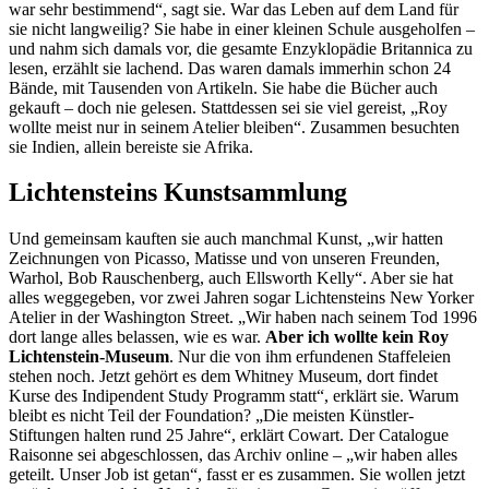
war sehr bestimmend“, sagt sie. War das Leben auf dem Land für
sie nicht langweilig? Sie habe in einer kleinen Schule ausgeholfen –
und nahm sich damals vor, die gesamte Enzyklopädie Britannica zu
lesen, erzählt sie lachend. Das waren damals immerhin schon 24
Bände, mit Tausenden von Artikeln. Sie habe die Bücher auch
gekauft – doch nie gelesen. Stattdessen sei sie viel gereist, „Roy
wollte meist nur in seinem Atelier bleiben“. Zusammen besuchten
sie Indien, allein bereiste sie Afrika.
Lichtensteins Kunstsammlung
Und gemeinsam kauften sie auch manchmal Kunst, „wir hatten
Zeichnungen von Picasso, Matisse und von unseren Freunden,
Warhol, Bob Rauschenberg, auch Ellsworth Kelly“. Aber sie hat
alles weggegeben, vor zwei Jahren sogar Lichtensteins New Yorker
Atelier in der Washington Street. „Wir haben nach seinem Tod 1996
dort lange alles belassen, wie es war.
Aber ich wollte kein Roy
Lichtenstein-Museum
. Nur die von ihm erfundenen Staffeleien
stehen noch. Jetzt gehört es dem Whitney Museum, dort findet
Kurse des Indipendent Study Programm statt“, erklärt sie. Warum
bleibt es nicht Teil der Foundation? „Die meisten Künstler-
Stiftungen halten rund 25 Jahre“, erklärt Cowart. Der Catalogue
Raisonne sei abgeschlossen, das Archiv online – „wir haben alles
geteilt. Unser Job ist getan“, fasst er es zusammen. Sie wollen jetzt