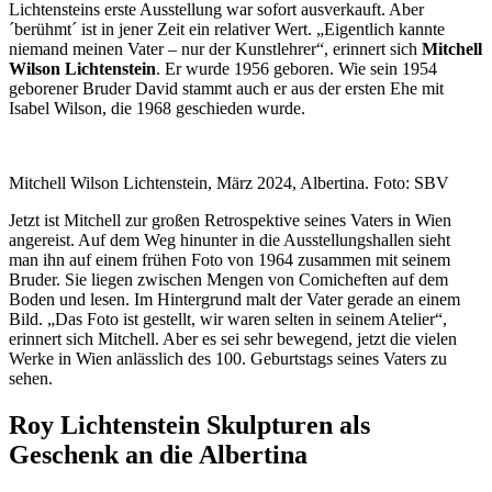
Lichtensteins erste Ausstellung war sofort ausverkauft. Aber
´berühmt´ ist in jener Zeit ein relativer Wert. „Eigentlich kannte
niemand meinen Vater – nur der Kunstlehrer“, erinnert sich
Mitchell
Wilson Lichtenstein
. Er wurde 1956 geboren. Wie sein 1954
geborener Bruder David stammt auch er aus der ersten Ehe mit
Isabel Wilson, die 1968 geschieden wurde.
Mitchell Wilson Lichtenstein, März 2024, Albertina. Foto: SBV
Jetzt ist Mitchell zur großen Retrospektive seines Vaters in Wien
angereist. Auf dem Weg hinunter in die Ausstellungshallen sieht
man ihn auf einem frühen Foto von 1964 zusammen mit seinem
Bruder. Sie liegen zwischen Mengen von Comicheften auf dem
Boden und lesen. Im Hintergrund malt der Vater gerade an einem
Bild. „Das Foto ist gestellt, wir waren selten in seinem Atelier“,
erinnert sich Mitchell. Aber es sei sehr bewegend, jetzt die vielen
Werke in Wien anlässlich des 100. Geburtstags seines Vaters zu
sehen.
Roy Lichtenstein Skulpturen als
Geschenk an die Albertina