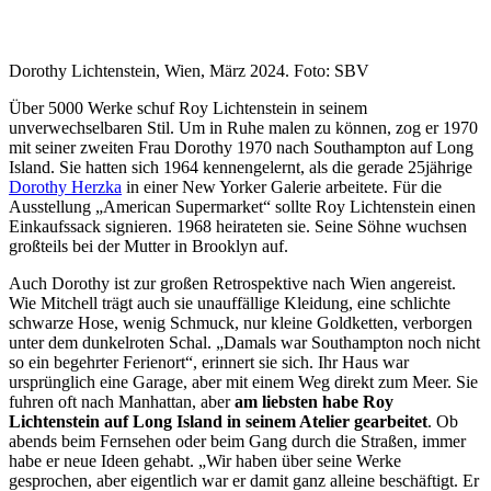
Dorothy Lichtenstein, Wien, März 2024. Foto: SBV
Über 5000 Werke schuf Roy Lichtenstein in seinem
unverwechselbaren Stil. Um in Ruhe malen zu können, zog er 1970
mit seiner zweiten Frau Dorothy 1970 nach Southampton auf Long
Island. Sie hatten sich 1964 kennengelernt, als die gerade 25jährige
Dorothy Herzka
in einer New Yorker Galerie arbeitete. Für die
Ausstellung „American Supermarket“ sollte Roy Lichtenstein einen
Einkaufssack signieren. 1968 heirateten sie. Seine Söhne wuchsen
großteils bei der Mutter in Brooklyn auf.
Auch Dorothy ist zur großen Retrospektive nach Wien angereist.
Wie Mitchell trägt auch sie unauffällige Kleidung, eine schlichte
schwarze Hose, wenig Schmuck, nur kleine Goldketten, verborgen
unter dem dunkelroten Schal. „Damals war Southampton noch nicht
so ein begehrter Ferienort“, erinnert sie sich. Ihr Haus war
ursprünglich eine Garage, aber mit einem Weg direkt zum Meer. Sie
fuhren oft nach Manhattan, aber
am liebsten habe Roy
Lichtenstein auf Long Island in seinem Atelier gearbeitet
. Ob
abends beim Fernsehen oder beim Gang durch die Straßen, immer
habe er neue Ideen gehabt. „Wir haben über seine Werke
gesprochen, aber eigentlich war er damit ganz alleine beschäftigt. Er