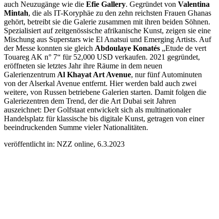
auch Neuzugänge wie die
Efie Gallery
. Gegründet von
Valentina
Mintah
, die als IT-Koryphäe zu den zehn reichsten Frauen Ghanas
gehört, betreibt sie die Galerie zusammen mit ihren beiden Söhnen.
Spezialisiert auf zeitgenössische afrikanische Kunst, zeigen sie eine
Mischung aus Superstars wie El Anatsui und Emerging Artists. Auf
der Messe konnten sie gleich
Abdoulaye Konatés
„Etude de vert
Touareg AK n° 7“ für 52,000 USD verkaufen. 2021 gegründet,
eröffneten sie letztes Jahr ihre Räume in dem neuen
Galerienzentrum
Al Khayat Art Avenue
, nur fünf Autominuten
von der Alserkal Avenue entfernt. Hier werden bald auch zwei
weitere, von Russen betriebene Galerien starten. Damit folgen die
Galeriezentren dem Trend, der die Art Dubai seit Jahren
auszeichnet: Der Golfstaat entwickelt sich als multinationaler
Handelsplatz für klassische bis digitale Kunst, getragen von einer
beeindruckenden Summe vieler Nationalitäten.
veröffentlicht in: NZZ online, 6.3.2023