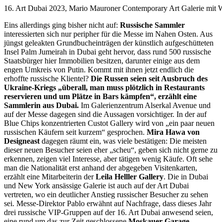
16. Art Dubai 2023, Mario Mauroner Contemporary Art Galerie mit
Eins allerdings ging bisher nicht auf:
Russische Sammler
interessierten sich nur peripher für die Messe im Nahen Osten. Aus
jüngst geleakten Grundbucheinträgen der künstlich aufgeschütteten
Insel Palm Jumeirah in Dubai geht hervor, dass rund 500 russische
Staatsbürger hier Immobilien besitzen, darunter einige aus dem
engen Umkreis von Putin. Kommt mit ihnen jetzt endlich die
erhoffte russische Klientel?
Die Russen seien seit Ausbruch des
Ukraine-Kriegs „überall, man muss plötzlich in Restaurants
reservieren und um Plätze in Bars kämpfen“, erzählt eine
Sammlerin aus Dubai.
Im Galerienzentrum Alserkal Avenue und
auf der Messe dagegen sind die Aussagen vorsichtiger. In der auf
Blue Chips konzentrierten Custot Gallery wird von „ein paar neuen
russischen Käufern seit kurzem“ gesprochen.
Mira Hawa von
Designeast
dagegen räumt ein, was viele bestätigen: Die meisten
dieser neuen Besucher seien eher „scheu“, geben sich nicht gerne zu
erkennen, zeigen viel Interesse, aber tätigen wenig Käufe. Oft sehe
man die Nationalität erst anhand der abgegeben Visitenkarten,
erzählt eine Mitarbeiterin der
Leila Helller Gallery
. Die in Dubai
und New York ansässige Galerie ist auch auf der Art Dubai
vertreten, wo ein deutlicher Anstieg russischer Besucher zu sehen
sei. Messe-Direktor Pablo erwähnt auf Nachfrage, dass dieses Jahr
drei russische VIP-Gruppen auf der 16. Art Dubai anwesend seien,
eine rund um das zur Zeit geschlossene
Moskauer Garage