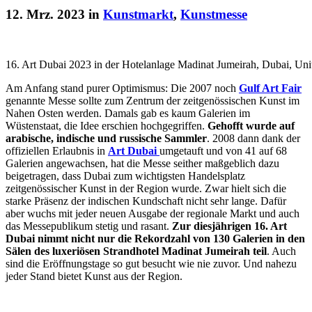
12. Mrz. 2023 in
Kunstmarkt
,
Kunstmesse
16. Art Dubai 2023 in der Hotelanlage Madinat Jumeirah, Dubai, Uni
Am Anfang stand purer Optimismus: Die 2007 noch
Gulf Art Fair
genannte Messe sollte zum Zentrum der zeitgenössischen Kunst im
Nahen Osten werden. Damals gab es kaum Galerien im
Wüstenstaat, die Idee erschien hochgegriffen.
Gehofft wurde auf
arabische, indische und russische Sammler
. 2008 dann dank der
offiziellen Erlaubnis in
Art Dubai
umgetauft und von 41 auf 68
Galerien angewachsen, hat die Messe seither maßgeblich dazu
beigetragen, dass Dubai zum wichtigsten Handelsplatz
zeitgenössischer Kunst in der Region wurde. Zwar hielt sich die
starke Präsenz der indischen Kundschaft nicht sehr lange. Dafür
aber wuchs mit jeder neuen Ausgabe der regionale Markt und auch
das Messepublikum stetig und rasant.
Zur diesjährigen 16. Art
Dubai nimmt nicht nur die Rekordzahl von 130 Galerien in den
Sälen des luxeriösen Strandhotel Madinat Jumeirah teil
. Auch
sind die Eröffnungstage so gut besucht wie nie zuvor. Und nahezu
jeder Stand bietet Kunst aus der Region.