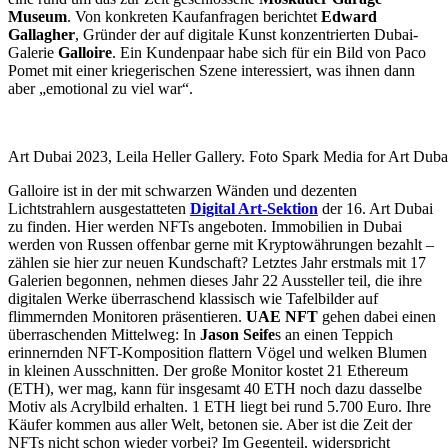
Museum
. Von konkreten Kaufanfragen berichtet
Edward
Gallagher
, Gründer der auf digitale Kunst konzentrierten Dubai-
Galerie
Galloire
. Ein Kundenpaar habe sich für ein Bild von Paco
Pomet mit einer kriegerischen Szene interessiert, was ihnen dann
aber „emotional zu viel war“.
Art Dubai 2023, Leila Heller Gallery. Foto Spark Media for Art Duba
Galloire ist in der mit schwarzen Wänden und dezenten
Lichtstrahlern ausgestatteten
Digital Art-Sektion
der 16. Art Dubai
zu finden. Hier werden NFTs angeboten. Immobilien in Dubai
werden von Russen offenbar gerne mit Kryptowährungen bezahlt –
zählen sie hier zur neuen Kundschaft? Letztes Jahr erstmals mit 17
Galerien begonnen, nehmen dieses Jahr 22 Aussteller teil, die ihre
digitalen Werke überraschend klassisch wie Tafelbilder auf
flimmernden Monitoren präsentieren.
UAE NFT
gehen dabei einen
überraschenden Mittelweg: In
Jason Seife
s an einen Teppich
erinnernden NFT-Komposition flattern Vögel und welken Blumen
in kleinen Ausschnitten. Der große Monitor kostet 21 Ethereum
(ETH), wer mag, kann für insgesamt 40 ETH noch dazu dasselbe
Motiv als Acrylbild erhalten. 1 ETH liegt bei rund 5.700 Euro. Ihre
Käufer kommen aus aller Welt, betonen sie. Aber ist die Zeit der
NFTs nicht schon wieder vorbei? Im Gegenteil, widerspricht