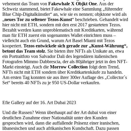
vehement das Team von
Fakewhale X Objkt One
. Aus der
Schweiz stammend, bietet Fakewhale eine Sammlung „führender
Blue Chip-Digitalkünstler“ an, wie sie es nennen; objktone wird als
„
neues Tor zu seltener Tezos-Kunst
“ beschrieben. Gehandelt wird
hier nicht mit ETH, sondern mit den erst 2017 gestarteten Tezos.
Bezahlt werden kann unproblematisch mit Kreditkarten, während
man für ETH zuerst ein sogenanntes Wallet einrichten muss –
vielleicht auch ein Grund, warum Art Basel Miami mit Tezos
kooperiert.
Tezos entwickele sich gerade zur „Kunst-Währung“,
betont das Team stolz
. Sie bieten ihre NFTs als Unikate an, etwa
ein Portraitfoto von Salvador Dali des legendären italienischen
Fotografen Mimmo Dabbrescia, der als 80jähriger jetzt in den NFT-
Markt einsteigt. Auch die
Morrow Collection
folgt dem Trend,
NFTs nicht mit ETH sondern über Kreditkartenkäufe zu handeln.
Am ersten Tag konnten sie aus ihrer 300er Auflage des „Collector´s
Set“ bereits 40 NFTs zu je 950 US-Dollar verkaufen.
Efie Gallery auf der 16. Art Dubai 2023
Und die Russen? Wenn überhaupt auf der Art dubai von einer
deutlichen Zunahme einer Nationalität unter den Kunden
gesprochen wird, dann die auffallende Präsenz einer iranischen,
libanesischen und auch afrikanischen Kundschaft. Dazu passen