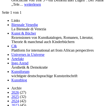
Geschichte von Tele 5 – ein Dementi aller Lügen“. Der Name
„Tele…
weiterlesen
Seite 1 von 1
Links
Biennale Venedig
La Biennale di Venezia
Kunst & Bücher
Rezensionen von Kunstkatalogen, Romanen, Literatur,
Theorie & manchmal auch Kinderbüchern
C&
Plattform for international art from African perspectives
Universes in Universe
Artefakt
Ingo Arend
Äesthetik & Demokratie
Kunstforum
wichtigste deutschsprachige Kunstzeitschrift
Kunstblog
Archiv
2026
(27)
2025
(32)
2024
(42)
2023
(45)