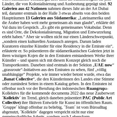
Länder, die von Kolonialisierung und Ausbeutung geprägt sind.
92
Galerien aus 42 Nationen
nahmen dieses Jahr an der Art Dubai
teil, darunter erstmals in der Halle 3 etwas abseits von den beiden
Haupträumen
13 Galerien aus Südamerika
: „Lateinamerika und
die Araber haben weit mehr gemeinsam als man glaubt“, erklärte del
Val dazu im Gespräch. „Es gibt ein gemeinsames Vokabular. Denn
es sind Orte, die Dekolonialisierung, Migration und Entwurzelung
erlebt haben.“ Aber sie wollten nicht nur einen Länderschwerpunkt,
„sondern einen kulturellen Austausch anregen. Darum laden
Kuratoren einzelne Künstler für eine Residency in die Emirate ein“,
erläuterte er. So präsentieren die südamerikanischen Galerien jetzt in
ihren winzigen Kojen die in den Emiraten entstandenen Werke ihrer
Künstler – und sparen sich mit diesem Konzept gleich noch die
Transportkosten. Daneben sind erstmals in der Sektion „
UAE now
“
„grassroute“-Initiativen aus den Emiraten zu sehen, fünf „völlig
unabhängige“ Projekte, wie immer wieder betont wurde, etwa das
„
Banat Collective
“, die den Künstlerinnen des Landes eine Stimme
oder zumindest Seiten in einem Katalog geben. In den Emiraten ist
offenbar noch vor der Berufung des indonesischen
Ruangrup
a-
Kollektivs für die kommende documenta 2022 das neue Zauberwort
´
Kollektiv
´ im Trend, gleich daneben präsentiert
PAC (Public Art
Collective)
ihre fiktiven Entwürfe für Kunst im öffentlichen Raum.
´Gruppe´ klingt offenbar zu beliebig, ´Team´ ist vom Büroalltag
abgenutzt, ´Kollektiv´ dagegen verspricht nicht nur eine
gemeinschaftliche Arbeits- sondern auch Lebensform.