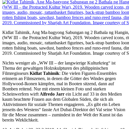
Kidlat Tahimik, Ang Ma-bagyong Sabungan ng 2 Bathala ng Hangin,
(WW III – the Protracted Kultur War), 2019. Wooden carved icons, rit
images, audio, mosaic, rattanbasket figurines, back-strap bamboo loom
rotten fishing boats, sawdust, bamboo fences and runo-reed fauna, dim
2019. Commissioned by Sharjah Art Foundation. Image courtesy of S
Nichts weniger als „WW III – der langwierige Kulturkrieg“ ist
Thema der gewaltigen Holzskulpturen des philippinischen
Filmregisseurs
Kidlat Tahimik
: Die vielen Figuren-Ensembles
erinnern an Filmszenen, in denen die Götter des Windes gegen
Hollywood-Ikonen kämpfen, mal in Booten sitzend, dann auf
Bomben reitend. Nur mit einem kleinen Foto und starken
Scheinwerfern wirft
Alfredo Jarr
ein Licht auf 33 in den Medien
kaum beachtete Frauen aus dem Globalen Süden, die sich als
Aktivistinnen für soziale Themen engagieren. „Es gibt ein Leben
jenseits des Westens“ fasste Art Dubai-Direktor del Val seine Vision
für die Messe zusammen – zumindest in der Welt der Kunst ist das
bereits Wirklichkeit.