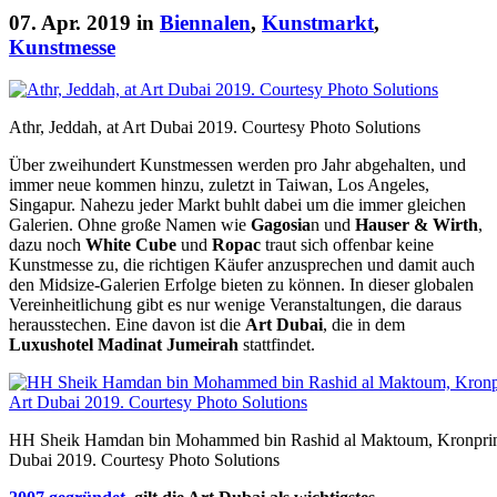
07. Apr. 2019 in
Biennalen
,
Kunstmarkt
,
Kunstmesse
Athr, Jeddah, at Art Dubai 2019. Courtesy Photo Solutions
Über zweihundert Kunstmessen werden pro Jahr abgehalten, und
immer neue kommen hinzu, zuletzt in Taiwan, Los Angeles,
Singapur. Nahezu jeder Markt buhlt dabei um die immer gleichen
Galerien. Ohne große Namen wie
Gagosia
n und
Hauser & Wirth
,
dazu noch
White Cube
und
Ropac
traut sich offenbar keine
Kunstmesse zu, die richtigen Käufer anzusprechen und damit auch
den Midsize-Galerien Erfolge bieten zu können. In dieser globalen
Vereinheitlichung gibt es nur wenige Veranstaltungen, die daraus
herausstechen. Eine davon ist die
Art Dubai
, die in dem
Luxushotel Madinat Jumeirah
stattfindet.
HH Sheik Hamdan bin Mohammed bin Rashid al Maktoum, Kronprinz v
Dubai 2019. Courtesy Photo Solutions