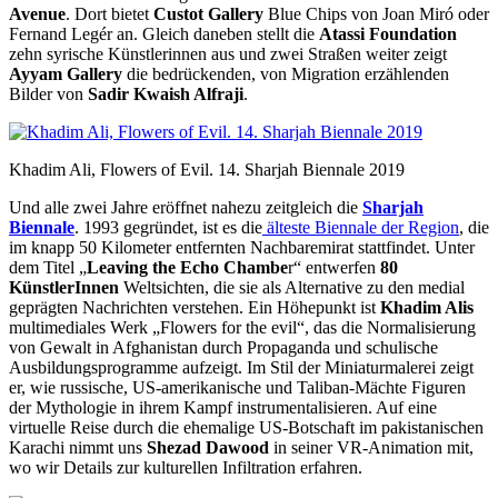
Avenue
. Dort bietet
Custot Gallery
Blue Chips von Joan Miró oder
Fernand Legér an. Gleich daneben stellt die
Atassi Foundation
zehn syrische Künstlerinnen aus und zwei Straßen weiter zeigt
Ayyam Gallery
die bedrückenden, von Migration erzählenden
Bilder von
Sadir Kwaish Alfraji
.
Khadim Ali, Flowers of Evil. 14. Sharjah Biennale 2019
Und alle zwei Jahre eröffnet nahezu zeitgleich die
Sharjah
Biennale
. 1993 gegründet, ist es die
älteste Biennale der Region
, die
im knapp 50 Kilometer entfernten Nachbaremirat stattfindet. Unter
dem Titel „
Leaving the Echo Chambe
r“ entwerfen
80
KünstlerInnen
Weltsichten, die sie als Alternative zu den medial
geprägten Nachrichten verstehen. Ein Höhepunkt ist
Khadim Alis
multimediales Werk „Flowers for the evil“, das die Normalisierung
von Gewalt in Afghanistan durch Propaganda und schulische
Ausbildungsprogramme aufzeigt. Im Stil der Miniaturmalerei zeigt
er, wie russische, US-amerikanische und Taliban-Mächte Figuren
der Mythologie in ihrem Kampf instrumentalisieren. Auf eine
virtuelle Reise durch die ehemalige US-Botschaft im pakistanischen
Karachi nimmt uns
Shezad Dawood
in seiner VR-Animation mit,
wo wir Details zur kulturellen Infiltration erfahren.