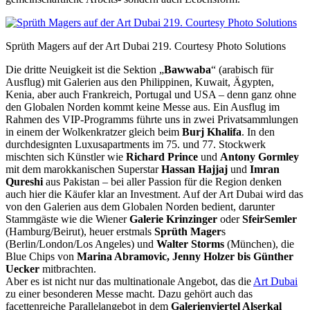
Sprüth Magers auf der Art Dubai 219. Courtesy Photo Solutions
Die dritte Neuigkeit ist die Sektion „
Bawwaba
“ (arabisch für
Ausflug) mit Galerien aus den Philippinen, Kuwait, Ägypten,
Kenia, aber auch Frankreich, Portugal und USA – denn ganz ohne
den Globalen Norden kommt keine Messe aus. Ein Ausflug im
Rahmen des VIP-Programms führte uns in zwei Privatsammlungen
in einem der Wolkenkratzer gleich beim
Burj Khalifa
. In den
durchdesignten Luxusapartments im 75. und 77. Stockwerk
mischten sich Künstler wie
Richard Prince
und
Antony Gormley
mit dem marokkanischen Superstar
Hassan Hajjaj
und
Imran
Qureshi
aus Pakistan – bei aller Passion für die Region denken
auch hier die Käufer klar an Investment. Auf der Art Dubai wird das
von den Galerien aus dem Globalen Norden bedient, darunter
Stammgäste wie die Wiener
Galerie Krinzinger
oder
SfeirSemler
(Hamburg/Beirut), heuer erstmals
Sprüth Mager
s
(Berlin/London/Los Angeles) und
Walter Storms
(München), die
Blue Chips von
Marina Abramovic, Jenny Holzer bis Günther
Uecker
mitbrachten.
Aber es ist nicht nur das multinationale Angebot, das die
Art Dubai
zu einer besonderen Messe macht. Dazu gehört auch das
facettenreiche Parallelangebot in dem
Galerienviertel Alserkal