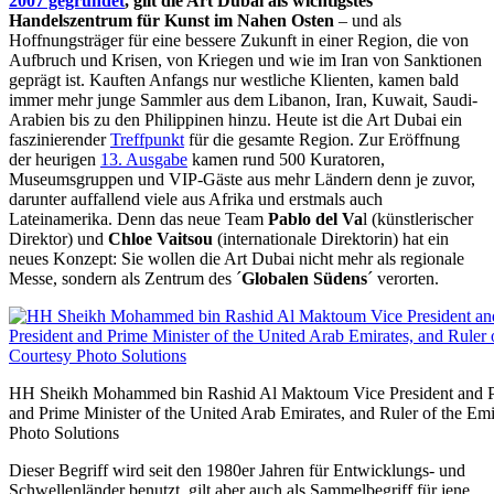
2007 gegründet
, gilt die Art Dubai als wichtigstes
Handelszentrum für Kunst im Nahen Osten
– und als
Hoffnungsträger für eine bessere Zukunft in einer Region, die von
Aufbruch und Krisen, von Kriegen und wie im Iran von Sanktionen
geprägt ist. Kauften Anfangs nur westliche Klienten, kamen bald
immer mehr junge Sammler aus dem Libanon, Iran, Kuwait, Saudi-
Arabien bis zu den Philippinen hinzu. Heute ist die Art Dubai ein
faszinierender
Treffpunkt
für die gesamte Region. Zur Eröffnung
der heurigen
13. Ausgabe
kamen rund 500 Kuratoren,
Museumsgruppen und VIP-Gäste aus mehr Ländern denn je zuvor,
darunter auffallend viele aus Afrika und erstmals auch
Lateinamerika. Denn das neue Team
Pablo del Va
l (künstlerischer
Direktor) und
Chloe Vaitsou
(internationale Direktorin) hat ein
neues Konzept: Sie wollen die Art Dubai nicht mehr als regionale
Messe, sondern als Zentrum des ´
Globalen Südens
´ verorten.
HH Sheikh Mohammed bin Rashid Al Maktoum Vice President and Prim
and Prime Minister of the United Arab Emirates, and Ruler of the Em
Photo Solutions
Dieser Begriff wird seit den 1980er Jahren für Entwicklungs- und
Schwellenländer benutzt, gilt aber auch als Sammelbegriff für jene