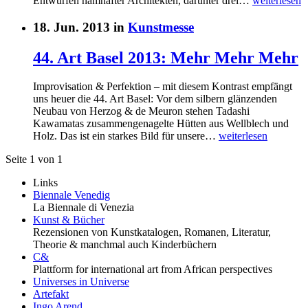
Entwürfen namhafter Architekten, darunter drei…
weiterlesen
18. Jun. 2013 in
Kunstmesse
44. Art Basel 2013: Mehr Mehr Mehr
Improvisation & Perfektion – mit diesem Kontrast empfängt
uns heuer die 44. Art Basel: Vor dem silbern glänzenden
Neubau von Herzog & de Meuron stehen Tadashi
Kawamatas zusammengenagelte Hütten aus Wellblech und
Holz. Das ist ein starkes Bild für unsere…
weiterlesen
Seite 1 von 1
Links
Biennale Venedig
La Biennale di Venezia
Kunst & Bücher
Rezensionen von Kunstkatalogen, Romanen, Literatur,
Theorie & manchmal auch Kinderbüchern
C&
Plattform for international art from African perspectives
Universes in Universe
Artefakt
Ingo Arend