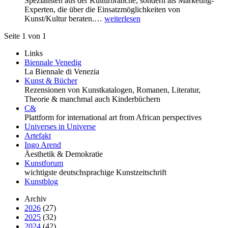
Spezialisten aus der Kulturbranche, sondern als Marketing-
Experten, die über die Einsatzmöglichkeiten von
Kunst/Kultur beraten.…
weiterlesen
Seite 1 von 1
Links
Biennale Venedig
La Biennale di Venezia
Kunst & Bücher
Rezensionen von Kunstkatalogen, Romanen, Literatur,
Theorie & manchmal auch Kinderbüchern
C&
Plattform for international art from African perspectives
Universes in Universe
Artefakt
Ingo Arend
Äesthetik & Demokratie
Kunstforum
wichtigste deutschsprachige Kunstzeitschrift
Kunstblog
Archiv
2026
(27)
2025
(32)
2024
(42)